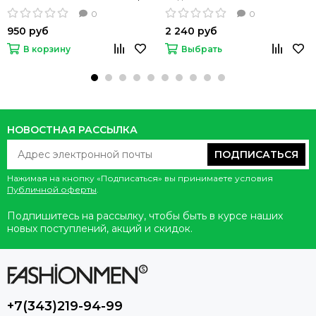
Scoop черного цвета
TANK синего цвета
0
0
950 руб
2 240 руб
В корзину
Выбрать
НОВОСТНАЯ РАССЫЛКА
ПОДПИСАТЬСЯ
Нажимая на кнопку «Подписаться» вы принимаете условия
Публичной оферты
.
Подпишитесь на рассылку, чтобы быть в курсе наших
новых поступлений, акций и скидок.
+7(343)219-94-99