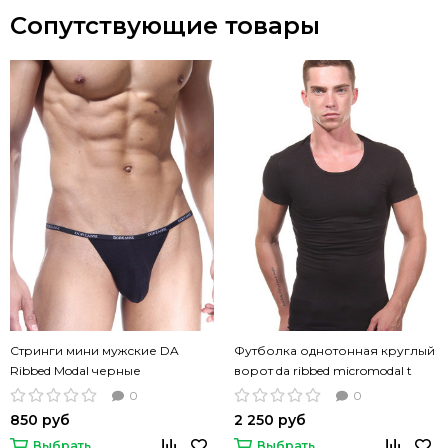
Сопутствующие товары
Стринги мини мужские DA
Футболка однотонная круглый
Ribbed Modal черные
ворот da ribbed micromodal t
shirt черный цвет
0
0
850 руб
2 250 руб
Выбрать
Выбрать