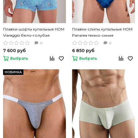
Плавки-шорты купальные HOM
Плавки-слипы купальные HOM
Viareggio бело-голубая
Panarea темно-синие
полоска
0
0
7 600 руб
6 850 руб
Выбрать
Выбрать
НОВИНКА