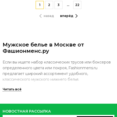
1
2
3
…
22
назад
вперёд
Мужское белье в Москве от
Фашионменс.ру
Если вы ищете набор классических трусов или боксеров
определенного цвета или покроя, Fashionmens.ru
предлагает широкий ассортимент удобного,
классического мужского нижнего белья.
Начиная с классических трусов боксеров, облегающих
мини трусов и заканчивая сексуальными кроями и
НОВОСТНАЯ РАССЫЛКА
принтами, вы найдете свою идеальную посадку и