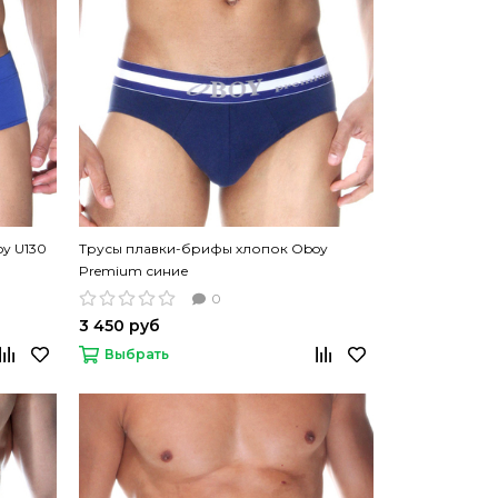
y U130
Трусы плавки-брифы хлопок Oboy
Premium синие
0
3 450 руб
Выбрать