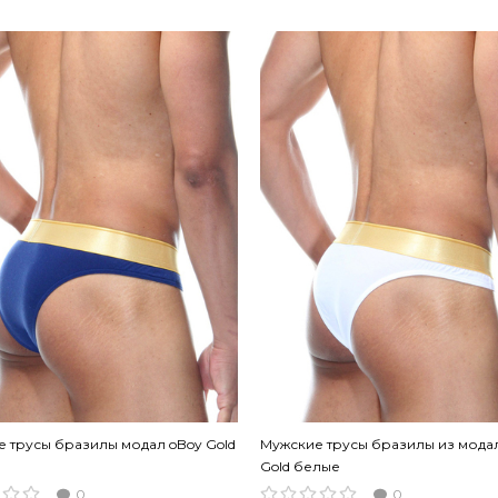
 трусы бразилы модал oBoy Gold
Мужские трусы бразилы из мода
Gold белые
0
0