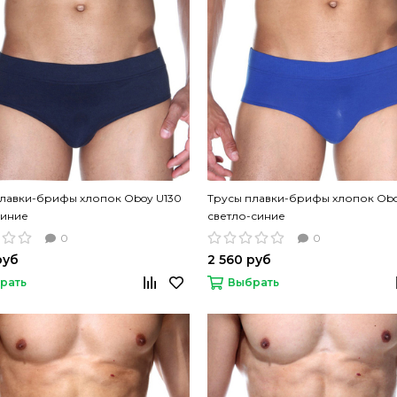
плавки-брифы хлопок Oboy U130
Трусы плавки-брифы хлопок Obo
синие
светло-синие
0
0
руб
2 560 руб
рать
Выбрать