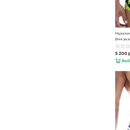
Мужски
B44 экз
5 200 
Выб