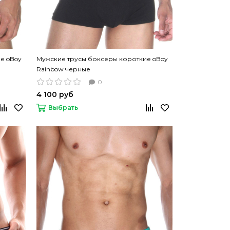
е oBoy
Мужские трусы боксеры короткие oBoy
Rainbow черные
0
4 100 руб
Выбрать