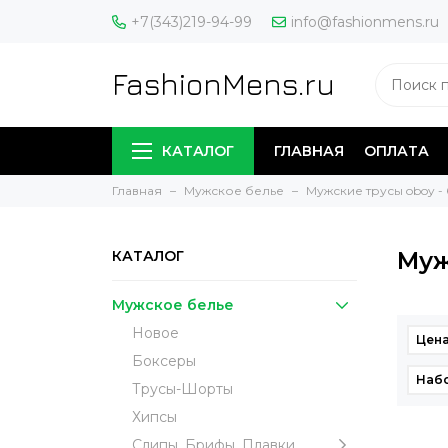
+7(343)219-94-99
info@fashionmens.ru
FashionMens.ru
КАТАЛОГ
ГЛАВНАЯ
ОПЛАТА
Главная
Мужское белье
Мужские трусы oboy -
Муж
КАТАЛОГ
Мужское белье
Новое
Цена
Боксеры
Наб
Трусы-Шорты
Хипсы
Слипы, Брифы, Плавки