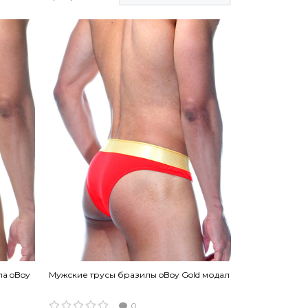
ла oBoy
Мужские трусы бразилы oBoy Gold модал
0