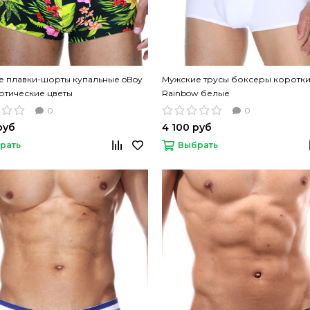
е плавки-шорты купальные oBoy
Мужские трусы боксеры коротки
отические цветы
Rainbow белые
0
0
руб
4 100 руб
рать
Выбрать