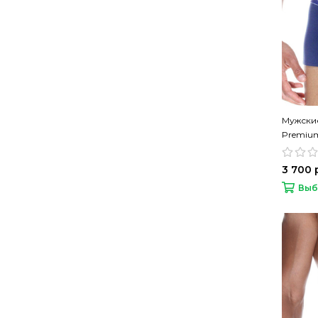
Мужски
Premiu
3 700 
Выб