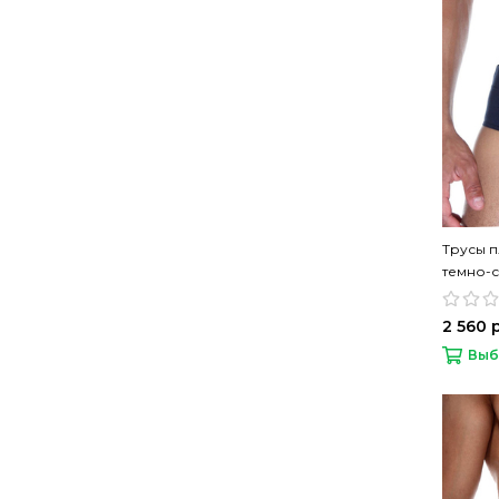
Трусы 
темно-
2 560 
Выб