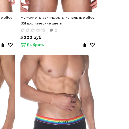
е oBoy
Мужские плавки-шорты купальные oBoy
B51 тропические цветы
0
5 200 руб
Выбрать