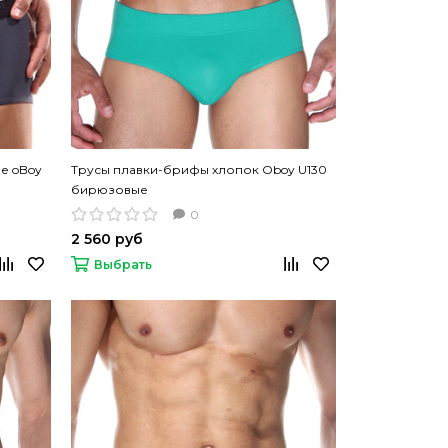
е oBoy
Трусы плавки-брифы хлопок Oboy U130
бирюзовые
0
2 560 руб
Выбрать