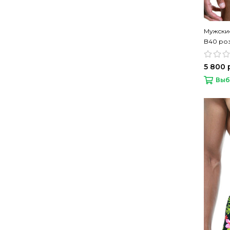
Мужски
B40 ро
5 800 
Выб