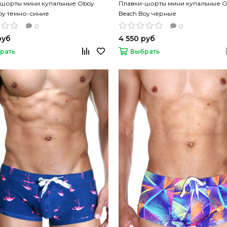
-шорты мини купальные Oboy
Плавки-шорты мини купальные 
oy темно-синие
Beach Boy черные
0
0
руб
4 550 руб
рать
Выбрать