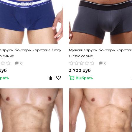
е трусы боксеры короткие Oboy
Мужские трусы боксеры коротки
m синие
Classic серые
0
0
руб
3 700 руб
рать
Выбрать