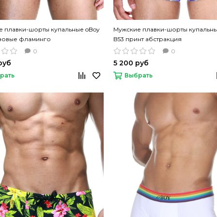
е плавки-шорты купальные oBoy
Мужские плавки-шорты купальны
зовые фламинго
B53 принт абстракция
0
0
руб
5 200 руб
рать
Выбрать