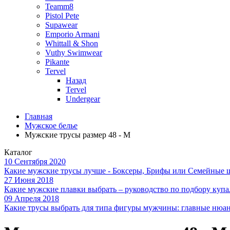
Teamm8
Pistol Pete
Supawear
Emporio Armani
Whittall & Shon
Vuthy Swimwear
Pikante
Tervel
Назад
Tervel
Undergear
Главная
Мужское белье
Мужские трусы размер 48 - M
Каталог
10 Сентября 2020
Какие мужские трусы лучше - Боксеры, Брифы или Семейные 
27 Июня 2018
Какие мужские плавки выбрать – руководство по подбору куп
09 Апреля 2018
Какие трусы выбрать для типа фигуры мужчины: главные нюа