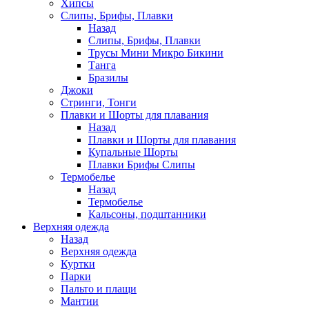
Хипсы
Слипы, Брифы, Плавки
Назад
Слипы, Брифы, Плавки
Трусы Мини Микро Бикини
Танга
Бразилы
Джоки
Стринги, Тонги
Плавки и Шорты для плавания
Назад
Плавки и Шорты для плавания
Купальные Шорты
Плавки Брифы Слипы
Термобелье
Назад
Термобелье
Кальсоны, подштанники
Верхняя одежда
Назад
Верхняя одежда
Куртки
Парки
Пальто и плащи
Мантии