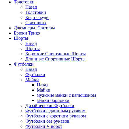
Толстовки
Назад
Толстовки
Кофты худи
Свитшоты
Джемперы, Свитеры
Брюки Трико
Шорты
Назад
Шорты
Короткие Спортивные Шорты
Длинные Спортивные Шорты
Футболки
Назад
Футболки
Майки
Назад
Майки
мужские майки с капюшоном
майки борцовки
Дизайнерские Футболки
Футболки с длинным рукавом
Футболки с коротким рукавом
Футболки без рукавов
Футболки V ворот