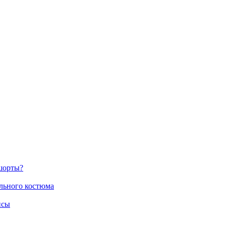
шорты?
ального костюма
нсы