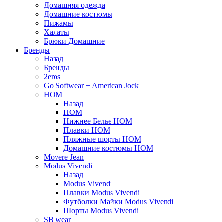
Домашняя одежда
Домашние костюмы
Пижамы
Халаты
Брюки Домашние
Бренды
Назад
Бренды
2eros
Go Softwear + American Jock
HOM
Назад
HOM
Нижнее Белье HOM
Плавки HOM
Пляжные шорты HOM
Домашние костюмы HOM
Movere Jean
Modus Vivendi
Назад
Modus Vivendi
Плавки Modus Vivendi
Футболки Майки Modus Vivendi
Шорты Modus Vivendi
SB wear