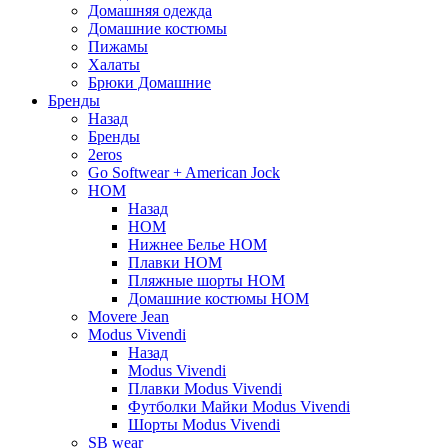
Домашняя одежда
Домашние костюмы
Пижамы
Халаты
Брюки Домашние
Бренды
Назад
Бренды
2eros
Go Softwear + American Jock
HOM
Назад
HOM
Нижнее Белье HOM
Плавки HOM
Пляжные шорты HOM
Домашние костюмы HOM
Movere Jean
Modus Vivendi
Назад
Modus Vivendi
Плавки Modus Vivendi
Футболки Майки Modus Vivendi
Шорты Modus Vivendi
SB wear