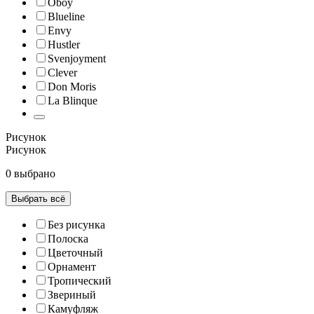
Oboy
Blueline
Envy
Hustler
Svenjoyment
Clever
Don Moris
La Blinque
Рисунок
Рисунок
0 выбрано
Выбрать всё
Без рисунка
Полоска
Цветочный
Орнамент
Тропический
Звериный
Камуфляж