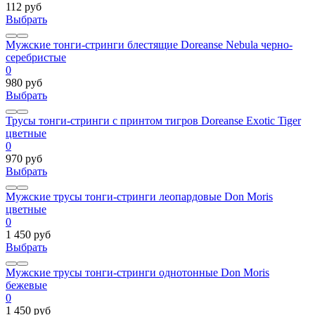
112 руб
Выбрать
Мужские тонги-стринги блестящие Doreanse Nebula черно-
серебристые
0
980 руб
Выбрать
Трусы тонги-стринги с принтом тигров Doreanse Exotic Tiger
цветные
0
970 руб
Выбрать
Мужские трусы тонги-стринги леопардовые Don Moris
цветные
0
1 450 руб
Выбрать
Мужские трусы тонги-стринги однотонные Don Moris
бежевые
0
1 450 руб