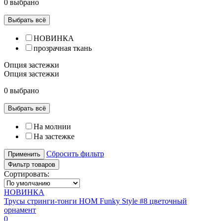
0 выбрано
Выбрать всё
НОВИНКА
прозрачная ткань
Опция застежки
Опция застежки
0 выбрано
Выбрать всё
На молнии
На застежке
Сбросить фильтр
Применить
Фильтр товаров
Сортировать:
НОВИНКА
Трусы стринги-тонги HOM Funky Style #8 цветочный
орнамент
0