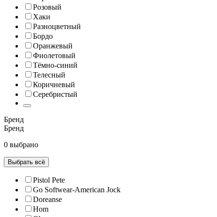
Розовый
Хаки
Разноцветный
Бордо
Оранжевый
Фиолетовый
Тёмно-синий
Телесный
Коричневый
Серебристый
Бренд
Бренд
0 выбрано
Выбрать всё
Pistol Pete
Go Softwear-American Jock
Doreanse
Hom