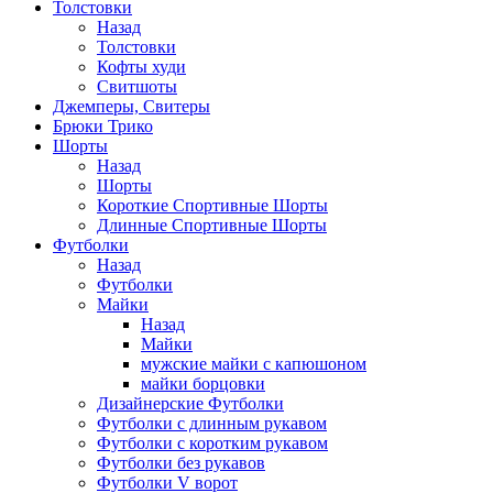
Толстовки
Назад
Толстовки
Кофты худи
Свитшоты
Джемперы, Свитеры
Брюки Трико
Шорты
Назад
Шорты
Короткие Спортивные Шорты
Длинные Спортивные Шорты
Футболки
Назад
Футболки
Майки
Назад
Майки
мужские майки с капюшоном
майки борцовки
Дизайнерские Футболки
Футболки с длинным рукавом
Футболки с коротким рукавом
Футболки без рукавов
Футболки V ворот