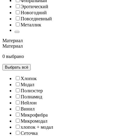
Флоральный
Эротический
Новогодний
Повседневный
Металлик
Материал
Материал
0 выбрано
Выбрать всё
Хлопок
Модал
Полиэстер
Полиамид
Нейлон
Винил
Микрофибра
Микромодал
хлопок + модал
Сеточка