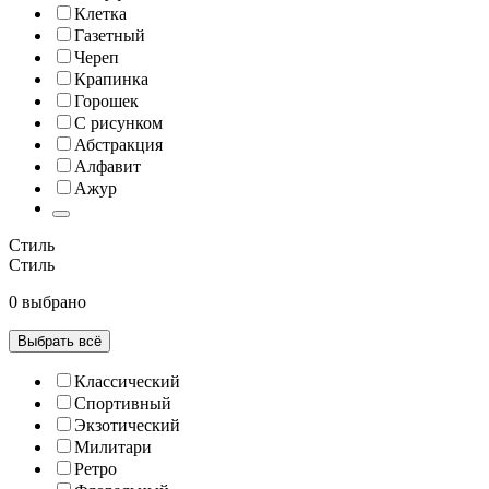
Клетка
Газетный
Череп
Крапинка
Горошек
С рисунком
Абстракция
Алфавит
Ажур
Стиль
Стиль
0 выбрано
Выбрать всё
Классический
Спортивный
Экзотический
Милитари
Ретро