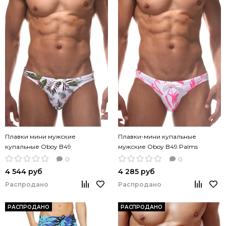
Плавки мини мужские
Плавки-мини купальные
купальные Oboy B49
мужские Oboy B49 Palms
0
0
4 544 руб
4 285 руб
Распродано
Распродано
РАСПРОДАНО
РАСПРОДАНО