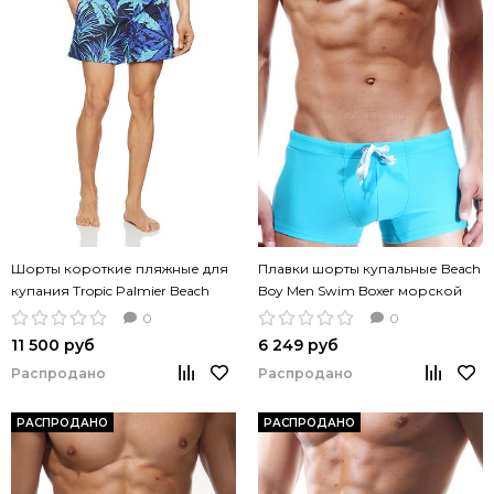
Шорты короткие пляжные для
Плавки шорты купальные Beach
купания Tropic Palmier Beach
Boy Men Swim Boxer морской
Shorts тропический синий
голубой цвет
0
0
11 500 руб
6 249 руб
Распродано
Распродано
РАСПРОДАНО
РАСПРОДАНО