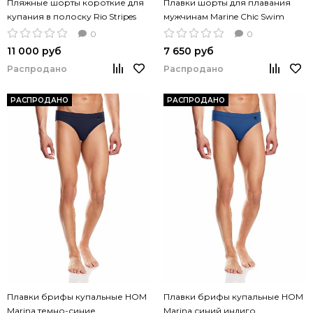
Пляжные шорты короткие для
Плавки шорты для плавания
купания в полоску Rio Stripes
мужчинам Marine Chic Swim
Beach Shorts
Boxer малиново-красный цвет
0
0
11 000 руб
7 650 руб
Распродано
Распродано
РАСПРОДАНО
РАСПРОДАНО
Плавки брифы купальные HOM
Плавки брифы купальные HOM
Marina темно-синие
Marina синий индиго