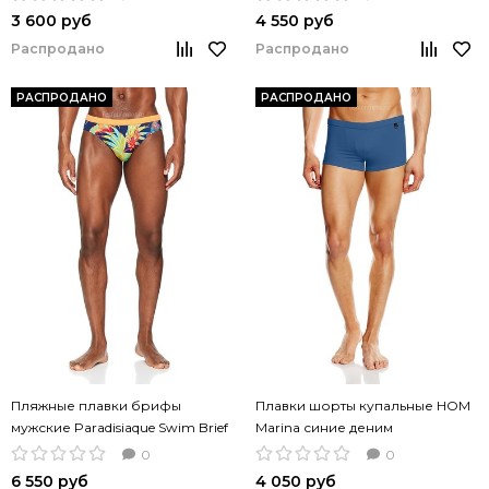
3 600 руб
4 550 руб
Распродано
Распродано
РАСПРОДАНО
РАСПРОДАНО
Пляжные плавки брифы
Плавки шорты купальные HOM
мужские Paradisiaque Swim Brief
Marina синие деним
экзотический принт
0
0
6 550 руб
4 050 руб