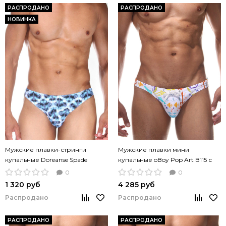
РАСПРОДАНО
РАСПРОДАНО
НОВИНКА
Мужские плавки-стринги
Мужские плавки мини
купальные Doreanse Spade
купальные oBoy Pop Art B115 с
цветные
принтом
0
0
1 320 руб
4 285 руб
Распродано
Распродано
РАСПРОДАНО
РАСПРОДАНО