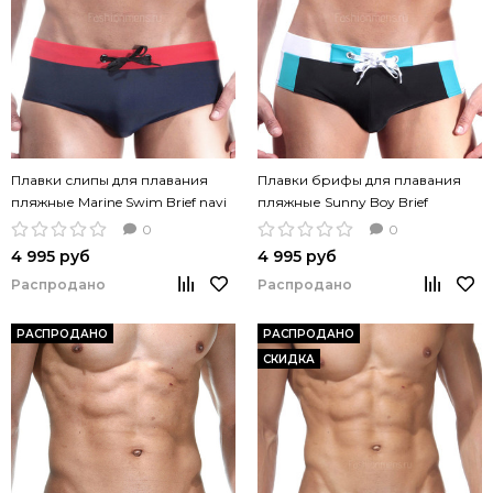
Плавки слипы для плавания
Плавки брифы для плавания
пляжные Marine Swim Brief navi
пляжные Sunny Boy Brief
красная резинка
контрастные вставки
0
0
4 995 руб
4 995 руб
Распродано
Распродано
РАСПРОДАНО
РАСПРОДАНО
СКИДКА