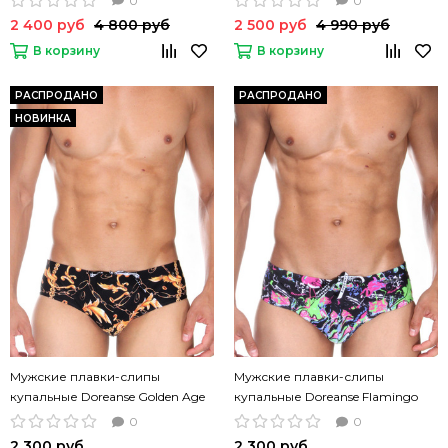
0
0
2 400 руб
4 800 руб
2 500 руб
4 990 руб
В корзину
В корзину
РАСПРОДАНО
РАСПРОДАНО
НОВИНКА
Мужские плавки-слипы
Мужские плавки-слипы
купальные Doreanse Golden Age
купальные Doreanse Flamingo
черные
цветные
0
0
2 300 руб
2 300 руб