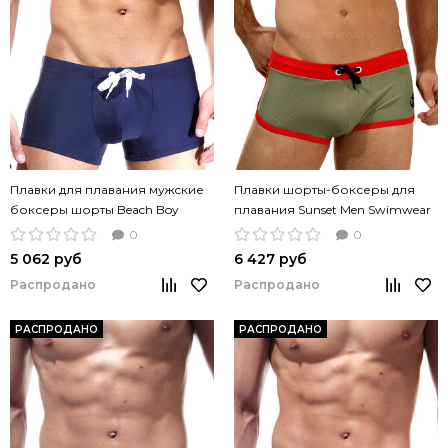
Плавки для плавания мужские
Плавки шорты-боксеры для
боксеры шорты Beach Boy
плавания Sunset Men Swimwear
Swimwear navi
khaki red
0
0
5 062 руб
6 427 руб
Распродано
Распродано
РАСПРОДАНО
РАСПРОДАНО