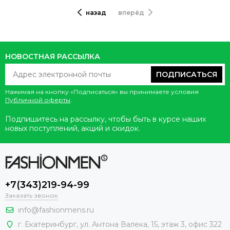
назад
вперёд
НОВОСТНАЯ РАССЫЛКА
ПОДПИСАТЬСЯ
Нажимая на кнопку «Подписаться» вы принимаете условия
Публичной оферты
.
Подпишитесь на рассылку, чтобы быть в курсе наших
новых поступлений, акций и скидок.
+7(343)219-94-99
Заказать звонок
info@fashionmens.ru
г. Екатеринбург
,
ул. Антона Валека, 15
, этаж 3, офис 322