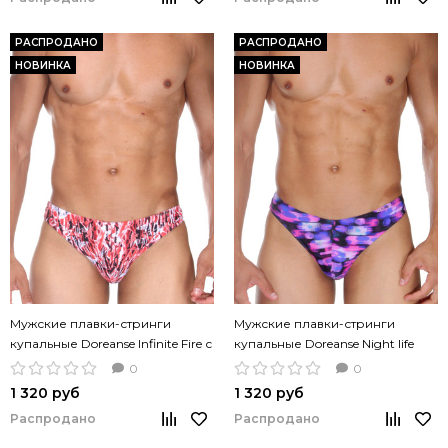
РАСПРОДАНО
РАСПРОДАНО
НОВИНКА
НОВИНКА
Мужские плавки-стринги
Мужские плавки-стринги
купальные Doreanse Infinite Fire с
купальные Doreanse Night life
принтом
фиолетовые с принтом
0
0
1 320 руб
1 320 руб
Распродано
Распродано