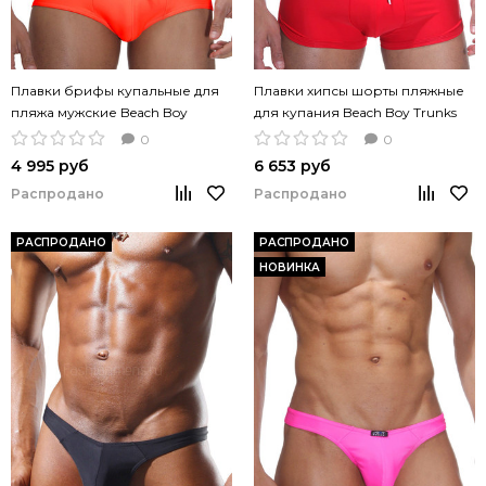
Плавки брифы купальные для
Плавки хипсы шорты пляжные
пляжа мужские Beach Boy
для купания Beach Boy Trunks
Orange оранжевый цвет
Red красные
0
0
4 995 руб
6 653 руб
Распродано
Распродано
РАСПРОДАНО
РАСПРОДАНО
НОВИНКА