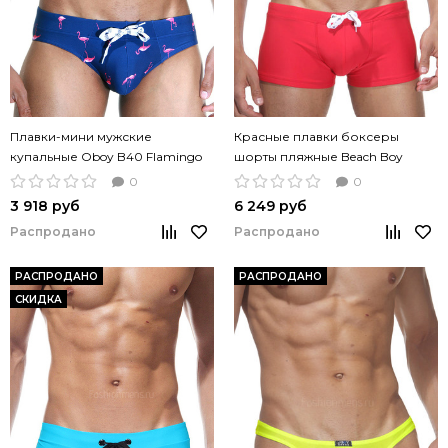
Плавки-мини мужские
Красные плавки боксеры
купальные Oboy B40 Flamingo
шорты пляжные Beach Boy
Swim Boxer Red
0
0
3 918 руб
6 249 руб
Распродано
Распродано
РАСПРОДАНО
РАСПРОДАНО
СКИДКА