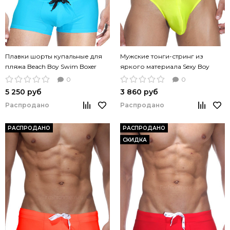
Плавки шорты купальные для
Мужские тонги-стринг из
пляжа Beach Boy Swim Boxer
яркого материала Sexy Boy
aqua голубой цвет
Thong Neon Yellow
0
0
5 250 руб
3 860 руб
Распродано
Распродано
РАСПРОДАНО
РАСПРОДАНО
СКИДКА