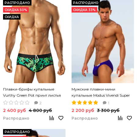
РАСПРОДАНО
РАСПРОДАНО
СКИДКА 50%
СКИДКА 33%
СКИДКА
Плавки-брифы купальные
Мужские плавки-мини
Vurthy Green Pot принт листья
купальные Modus Vivendi Super
каннабиса
Low Cut синий цвет
2
1
2 400 руб
4 800 руб
2 200 руб
3 300 руб
Распродано
Распродано
РАСПРОДАНО