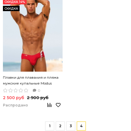
СКИДКА 14%
СКИДКА
Плавки для плавания и пляжа
мужские купальные Modus
Vivendi Cord красного цвета
0
2 500 руб
2 900 руб
Распродано
1
2
3
4