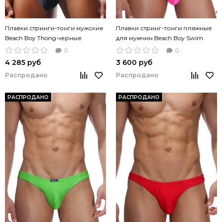
Плавки стринги-тонги мужские
Плавки стринг-тонги пляжные
Beach Boy Thong черные
для мужчин Beach Boy Swim
Thong ярко розовый
0
0
4 285 руб
3 600 руб
Распродано
Распродано
РАСПРОДАНО
РАСПРОДАНО