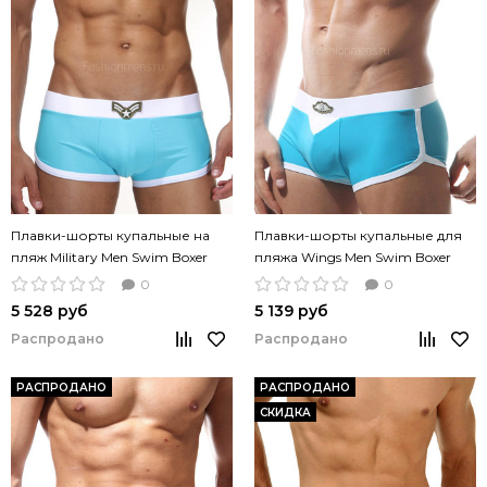
Плавки-шорты купальные на
Плавки-шорты купальные для
пляж Military Men Swim Boxer
пляжа Wings Men Swim Boxer
light blue голубой
голубые
0
0
5 528 руб
5 139 руб
Распродано
Распродано
РАСПРОДАНО
РАСПРОДАНО
СКИДКА