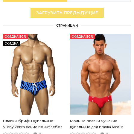
ЗАГРУЗИТЬ ПРЕДЫДУЩИЕ
СТРАНИЦА 4
СКИДКА 50%
СКИДКА 50%
СКИДКА
Плавки-брифы купальные
Модные плавки мужские
Vuthy Zebra синие принт зебра
купальные для пляжа Modus
Vivendi GloryHole красные