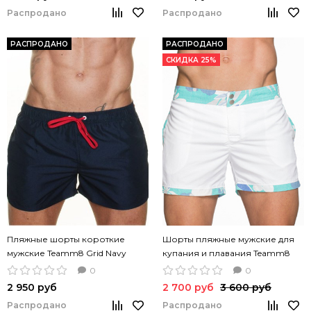
Распродано
Распродано
РАСПРОДАНО
РАСПРОДАНО
СКИДКА 25%
Пляжные шорты короткие
Шорты пляжные мужские для
мужские Teamm8 Grid Navy
купания и плавания Teamm8
темно-синий цвет
HARBOUR белый цвет
0
0
2 950 руб
2 700 руб
3 600 руб
Распродано
Распродано