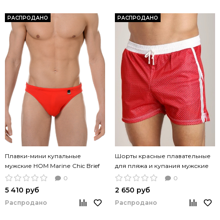
РАСПРОДАНО
РАСПРОДАНО
Плавки-мини купальные
Шорты красные плавательные
мужские HOM Marinе Chic Brief
для пляжа и купания мужские
красный цвет
из сетчатой ткани PistolPete
0
0
Bermuda Short
5 410 руб
2 650 руб
Распродано
Распродано