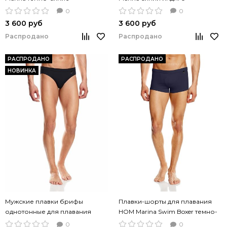
0
0
3 600 руб
3 600 руб
Распродано
Распродано
РАСПРОДАНО
РАСПРОДАНО
НОВИНКА
Мужские плавки брифы
Плавки-шорты для плавания
однотонные для плавания
HOM Marina Swim Boxer темно-
Marina Swim Slip черный цвет
синий цвет
0
0