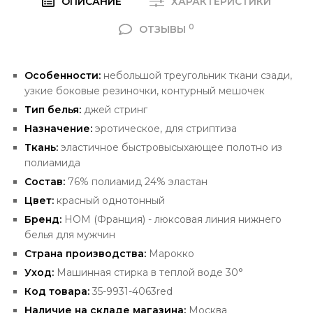
ОПИСАНИЕ
ХАРАКТЕРИСТИКИ
0
ОТЗЫВЫ
Особенности:
небольшой треугольник ткани
сзади,
узкие боковые резиночки, контурный мешочек
Тип белья:
джей
стринг
Назначение:
эротическое, для стриптиза
Ткань:
эластичное быстровысыхающее полотно из
полиамида
Состав:
76% полиамид 24% эластан
Цвет:
красный однотонный
Бренд:
HOM
(Франция) - люксовая
линия нижнего
белья для мужчин
Страна производства:
Марокко
Уход:
Машинная стирка в теплой воде 30°
Код товара:
35-9931-4063red
Наличие на складе магазина:
Москва