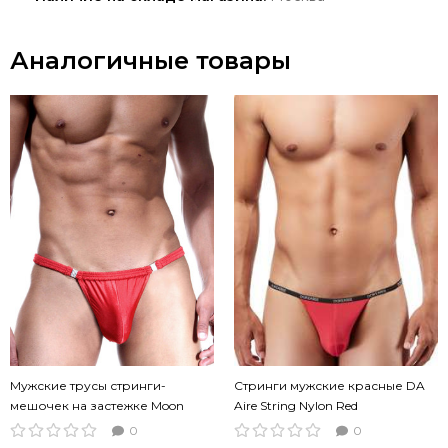
Аналогичные товары
Мужские трусы стринги-
Стринги мужские красные DA
мешочек на застежке Moon
Aire String Nylon Red
String Red красный цвет
0
0