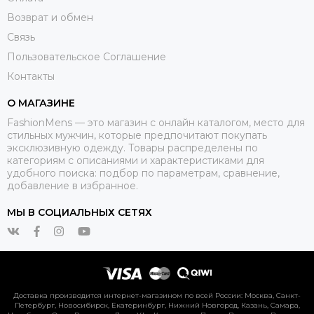
Возврат и обмен
Связь
Пользовательское Соглашение
Контакты
О МАГАЗИНЕ
FashionMens — это магазин с онлайн каталогом, место для
стильных мужчин, которые предпочитают покупать
эксклюзивную одежду. Товары распределены по
категориям с описаниями и характеристиками для
удобного поиска: подбор по параметрам, сравнение,
добавление в избранное.
МЫ В СОЦИАЛЬНЫХ СЕТЯХ
Доставка производится интернет-магазином по всей России: Москва, Санкт-
Петербург, Новосибирск, Екатеринбург, Нижний Новгород, Казань, Самара,