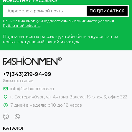
НОВОСТНАЯ РАССЫЛКА
ПОДПИСАТЬСЯ
Нажимая на кнопку «Подписаться» вы принимаете условия
Публичной оферты
.
Подпишитесь на рассылку, чтобы быть в курсе наших
новых поступлений, акций и скидок.
+7(343)219-94-99
Заказать звонок
info@fashionmens.ru
г. Екатеринбург
,
ул. Антона Валека, 15
, этаж 3, офис 322
7 дней в неделю с 10 до 18 часов
КАТАЛОГ