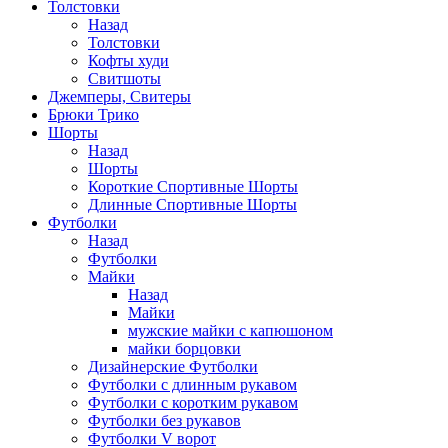
Толстовки
Назад
Толстовки
Кофты худи
Свитшоты
Джемперы, Свитеры
Брюки Трико
Шорты
Назад
Шорты
Короткие Спортивные Шорты
Длинные Спортивные Шорты
Футболки
Назад
Футболки
Майки
Назад
Майки
мужские майки с капюшоном
майки борцовки
Дизайнерские Футболки
Футболки с длинным рукавом
Футболки с коротким рукавом
Футболки без рукавов
Футболки V ворот