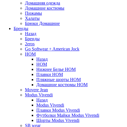
Домашняя одежда
Домашние костюмы
Пижамы
Халаты
Брюки Домашние
Бренды
Назад
Бренды
2eros
Go Softwear + American Jock
HOM
Назад
HOM
Нижнее Белье HOM
Плавки HOM
Пляжные шорты HOM
Домашние костюмы HOM
Movere Jean
Modus Vivendi
Назад
Modus Vivendi
Плавки Modus Vivendi
Футболки Майки Modus Vivendi
Шорты Modus Vivendi
SB wear