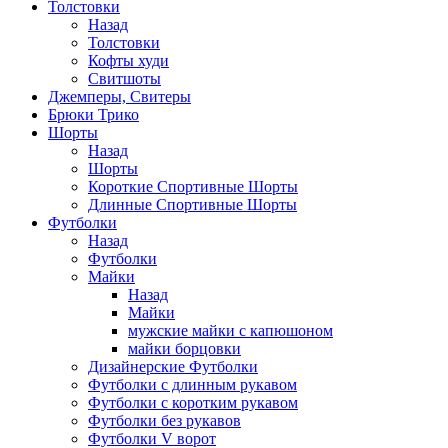
Толстовки
Назад
Толстовки
Кофты худи
Свитшоты
Джемперы, Свитеры
Брюки Трико
Шорты
Назад
Шорты
Короткие Спортивные Шорты
Длинные Спортивные Шорты
Футболки
Назад
Футболки
Майки
Назад
Майки
мужские майки с капюшоном
майки борцовки
Дизайнерские Футболки
Футболки с длинным рукавом
Футболки с коротким рукавом
Футболки без рукавов
Футболки V ворот