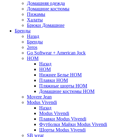
Домашняя одежда
Домашние костюмы
Пижамы
Халаты
Брюки Домашние
Бренды
Назад
Бренды
2eros
Go Softwear + American Jock
HOM
Назад
HOM
Нижнее Белье HOM
Плавки HOM
Пляжные шорты HOM
Домашние костюмы HOM
Movere Jean
Modus Vivendi
Назад
Modus Vivendi
Плавки Modus Vivendi
Футболки Майки Modus Vivendi
Шорты Modus Vivendi
SB wear