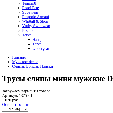
Teamm8
Pistol Pete
Supawear
Emporio Armani
Whittall & Shon
Vuthy Swimwear
Pikante
Tervel
Назад
Tervel
Undergear
Главная
Мужское белье
Слипы, Брифы, Плавки
Трусы слипы мини мужские D
Загружаем варианты товара…
Артикул:
1375-01
1 020 руб
Оставить отзыв