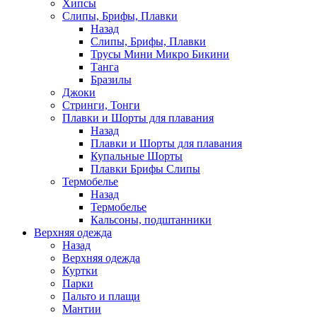
Хипсы
Слипы, Брифы, Плавки
Назад
Слипы, Брифы, Плавки
Трусы Мини Микро Бикини
Танга
Бразилы
Джоки
Стринги, Тонги
Плавки и Шорты для плавания
Назад
Плавки и Шорты для плавания
Купальные Шорты
Плавки Брифы Слипы
Термобелье
Назад
Термобелье
Кальсоны, подштанники
Верхняя одежда
Назад
Верхняя одежда
Куртки
Парки
Пальто и плащи
Мантии