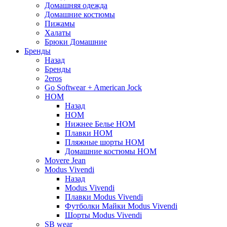
Домашняя одежда
Домашние костюмы
Пижамы
Халаты
Брюки Домашние
Бренды
Назад
Бренды
2eros
Go Softwear + American Jock
HOM
Назад
HOM
Нижнее Белье HOM
Плавки HOM
Пляжные шорты HOM
Домашние костюмы HOM
Movere Jean
Modus Vivendi
Назад
Modus Vivendi
Плавки Modus Vivendi
Футболки Майки Modus Vivendi
Шорты Modus Vivendi
SB wear