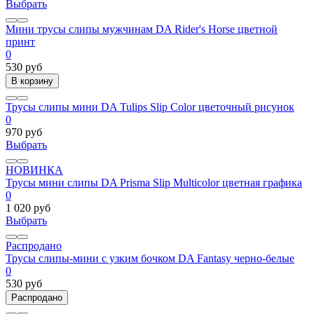
Выбрать
Мини трусы слипы мужчинам DA Rider's Horse цветной
принт
0
530 руб
В корзину
Трусы слипы мини DA Tulips Slip Сolor цветочный рисунок
0
970 руб
Выбрать
НОВИНКА
Трусы мини слипы DA Prisma Slip Multicolor цветная графика
0
1 020 руб
Выбрать
Распродано
Трусы слипы-мини с узким бочком DA Fantasy черно-белые
0
530 руб
Распродано