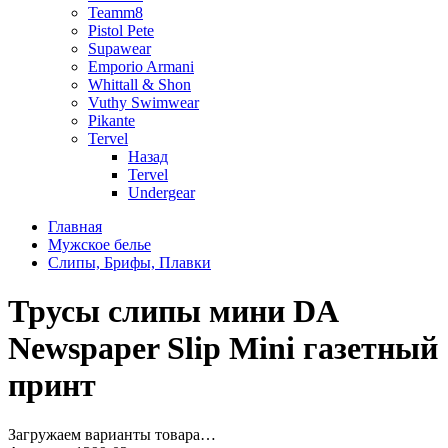
Teamm8
Pistol Pete
Supawear
Emporio Armani
Whittall & Shon
Vuthy Swimwear
Pikante
Tervel
Назад
Tervel
Undergear
Главная
Мужское белье
Слипы, Брифы, Плавки
Трусы слипы мини DA
Newspaper Slip Mini газетный
принт
Загружаем варианты товара…