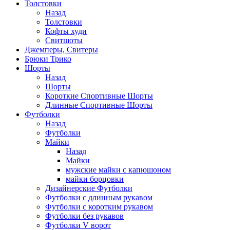
Толстовки
Назад
Толстовки
Кофты худи
Свитшоты
Джемперы, Свитеры
Брюки Трико
Шорты
Назад
Шорты
Короткие Спортивные Шорты
Длинные Спортивные Шорты
Футболки
Назад
Футболки
Майки
Назад
Майки
мужские майки с капюшоном
майки борцовки
Дизайнерские Футболки
Футболки с длинным рукавом
Футболки с коротким рукавом
Футболки без рукавов
Футболки V ворот