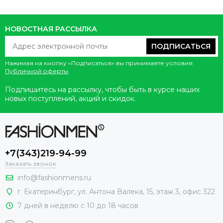
НОВОСТНАЯ РАССЫЛКА
ПОДПИСАТЬСЯ
Нажимая на кнопку «Подписаться» вы принимаете условия
Публичной оферты
.
Подпишитесь на рассылку, чтобы быть в курсе наших
новых поступлений, акций и скидок.
+7(343)219-94-99
Заказать звонок
info@fashionmens.ru
г. Екатеринбург
,
ул. Антона Валека, 15
, этаж 3, офис 322
7 дней в неделю с 10 до 18 часов