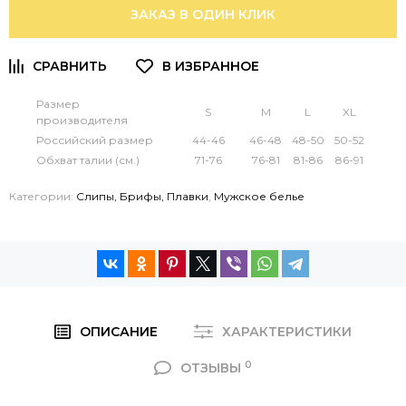
ЗАКАЗ В ОДИН КЛИК
Размер
S
M
L
XL
производителя
Российский размер
44-46
46-48
48-50
50-52
Обхват талии (см.)
71-76
76-81
81-86
86-91
Категории:
Слипы, Брифы, Плавки
,
Мужское белье
ОПИСАНИЕ
ХАРАКТЕРИСТИКИ
0
ОТЗЫВЫ