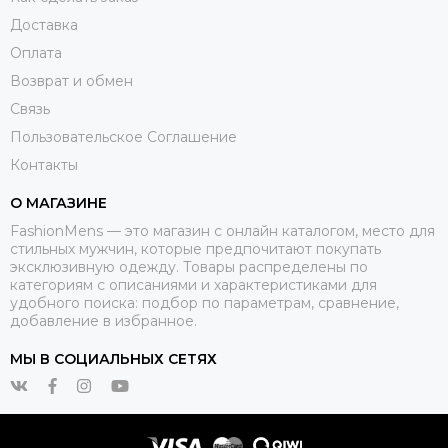
Доставка
Оплата
Возврат и обмен
Связь
Пользовательское Соглашение
Контакты
О МАГАЗИНЕ
FashionMens — это магазин с онлайн каталогом, место для
стильных мужчин, которые предпочитают покупать
эксклюзивную одежду. Товары распределены по
категориям с описаниями и характеристиками для
удобного поиска: подбор по параметрам, сравнение,
добавление в избранное.
МЫ В СОЦИАЛЬНЫХ СЕТЯХ