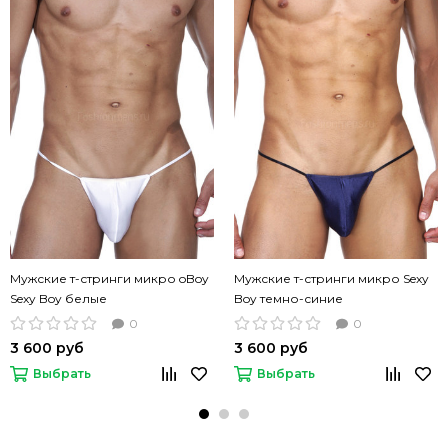
Мужские т-стринги микро oBoy
Мужские т-стринги микро Sexy
Sexy Boy белые
Boy темно-синие
0
0
3 600 руб
3 600 руб
Выбрать
Выбрать