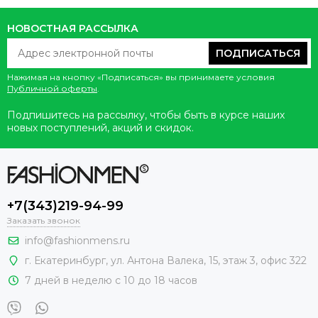
НОВОСТНАЯ РАССЫЛКА
ПОДПИСАТЬСЯ
Нажимая на кнопку «Подписаться» вы принимаете условия
Публичной оферты
.
Подпишитесь на рассылку, чтобы быть в курсе наших
новых поступлений, акций и скидок.
+7(343)219-94-99
Заказать звонок
info@fashionmens.ru
г. Екатеринбург
,
ул. Антона Валека, 15
, этаж 3, офис 322
7 дней в неделю с 10 до 18 часов