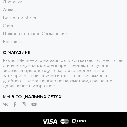
Доставка
Оплата
Возврат и обмен
Связь
Пользовательское Соглашение
Контакты
О МАГАЗИНЕ
FashionMens — это магазин с онлайн каталогом, место для
стильных мужчин, которые предпочитают покупать
эксклюзивную одежду. Товары распределены по
категориям с описаниями и характеристиками для
удобного поиска: подбор по параметрам, сравнение,
добавление в избранное.
МЫ В СОЦИАЛЬНЫХ СЕТЯХ