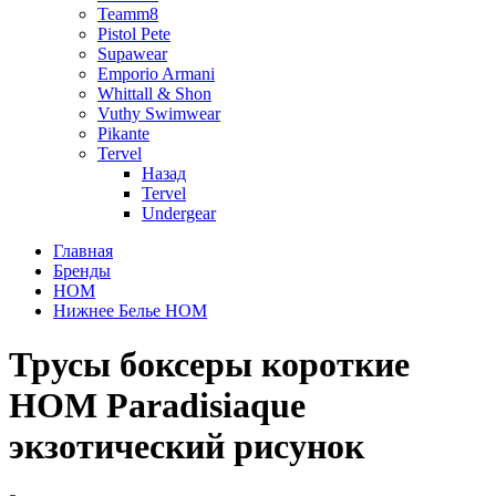
Teamm8
Pistol Pete
Supawear
Emporio Armani
Whittall & Shon
Vuthy Swimwear
Pikante
Tervel
Назад
Tervel
Undergear
Главная
Бренды
HOM
Нижнее Белье HOM
Трусы боксеры короткие
HOM Paradisiaque
экзотический рисунок