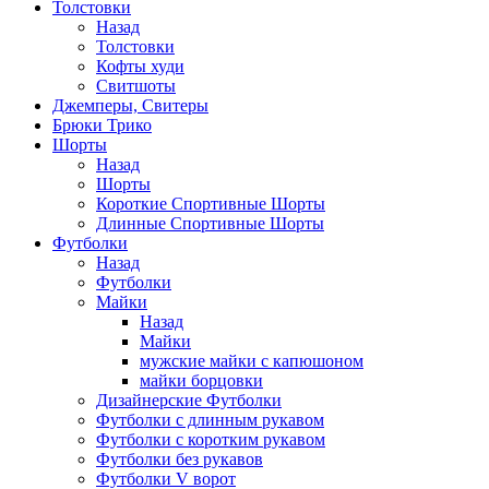
Толстовки
Назад
Толстовки
Кофты худи
Свитшоты
Джемперы, Свитеры
Брюки Трико
Шорты
Назад
Шорты
Короткие Спортивные Шорты
Длинные Спортивные Шорты
Футболки
Назад
Футболки
Майки
Назад
Майки
мужские майки с капюшоном
майки борцовки
Дизайнерские Футболки
Футболки с длинным рукавом
Футболки с коротким рукавом
Футболки без рукавов
Футболки V ворот