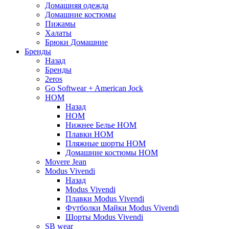
Домашняя одежда
Домашние костюмы
Пижамы
Халаты
Брюки Домашние
Бренды
Назад
Бренды
2eros
Go Softwear + American Jock
HOM
Назад
HOM
Нижнее Белье HOM
Плавки HOM
Пляжные шорты HOM
Домашние костюмы HOM
Movere Jean
Modus Vivendi
Назад
Modus Vivendi
Плавки Modus Vivendi
Футболки Майки Modus Vivendi
Шорты Modus Vivendi
SB wear