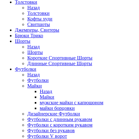
Толстовки
Назад
Толстовки
Кофты худи
Свитшоты
Джемперы, Свитеры
Брюки Трико
Шорты
Назад
Шорты
Короткие Спортивные Шорты
Длинные Спортивные Шорты
Футболки
Назад
Футболки
Майки
Назад
Майки
мужские майки с капюшоном
майки борцовки
Дизайнерские Футболки
Футболки с длинным рукавом
Футболки с коротким рукавом
Футболки без рукавов
Футболки V ворот