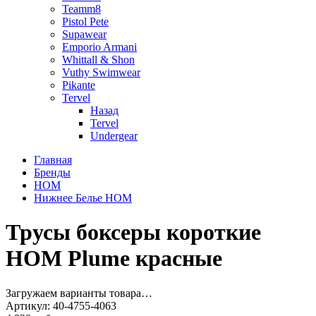
Teamm8
Pistol Pete
Supawear
Emporio Armani
Whittall & Shon
Vuthy Swimwear
Pikante
Tervel
Назад
Tervel
Undergear
Главная
Бренды
HOM
Нижнее Белье HOM
Трусы боксеры короткие
HOM Plume красные
Загружаем варианты товара…
Артикул:
40-4755-4063