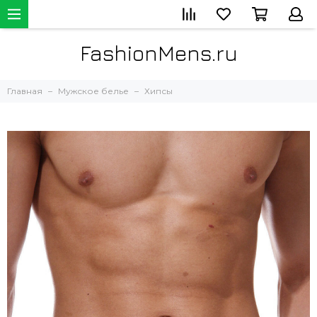
FashionMens.ru
Главная
Мужское белье
Хипсы