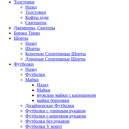
Толстовки
Назад
Толстовки
Кофты худи
Свитшоты
Джемперы, Свитеры
Брюки Трико
Шорты
Назад
Шорты
Короткие Спортивные Шорты
Длинные Спортивные Шорты
Футболки
Назад
Футболки
Майки
Назад
Майки
мужские майки с капюшоном
майки борцовки
Дизайнерские Футболки
Футболки с длинным рукавом
Футболки с коротким рукавом
Футболки без рукавов
Футболки V ворот