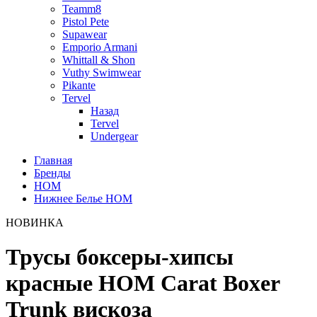
Teamm8
Pistol Pete
Supawear
Emporio Armani
Whittall & Shon
Vuthy Swimwear
Pikante
Tervel
Назад
Tervel
Undergear
Главная
Бренды
HOM
Нижнее Белье HOM
НОВИНКА
Трусы боксеры-хипсы
красные HOM Carat Boxer
Trunk вискоза