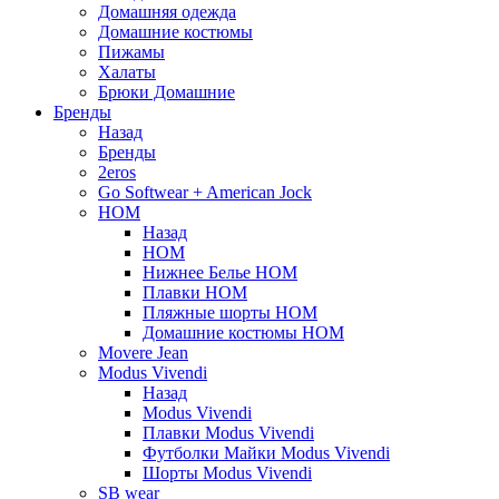
Домашняя одежда
Домашние костюмы
Пижамы
Халаты
Брюки Домашние
Бренды
Назад
Бренды
2eros
Go Softwear + American Jock
HOM
Назад
HOM
Нижнее Белье HOM
Плавки HOM
Пляжные шорты HOM
Домашние костюмы HOM
Movere Jean
Modus Vivendi
Назад
Modus Vivendi
Плавки Modus Vivendi
Футболки Майки Modus Vivendi
Шорты Modus Vivendi
SB wear