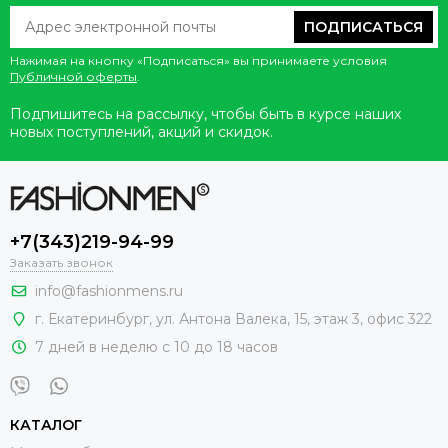
ПОДПИСАТЬСЯ
Нажимая на кнопку «Подписаться» вы принимаете условия
Публичной оферты
.
Подпишитесь на рассылку, чтобы быть в курсе наших
новых поступлений, акций и скидок.
+7(343)219-94-99
Заказать звонок
info@fashionmens.ru
г. Екатеринбург
,
ул. Антона Валека, 15
, этаж 3, офис 322
7 дней в неделю с 10 до 18 часов
КАТАЛОГ