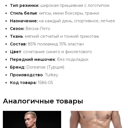
Тип резинки:
широкая при
шивная с логотипом
Стиль белья
: хипсы, мини боксеры, транки
Назначение:
на каждый день, спортивное, летнее
Сезон:
Весна-Лето
Ткань
: мягкий сетчатый и тонкий трикотаж
Состав:
85% полиамид 15% эластан
Цвет
: сочетание синего и фиолетового
Передний мешочек
: без подкладки
Бренд:
Doreanse (Турция)
Производство
: Turkey
Код товара:
1586-05
Аналогичные товары