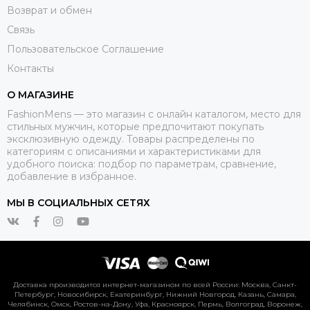
Возврат и обмен
Связь
Пользовательское Соглашение
Контакты
О МАГАЗИНЕ
FashionMens — это магазин с онлайн каталогом, место для
стильных мужчин, которые предпочитают покупать
эксклюзивную одежду. Товары распределены по
категориям с описаниями и характеристиками для
удобного поиска: подбор по параметрам, сравнение,
добавление в избранное.
МЫ В СОЦИАЛЬНЫХ СЕТЯХ
Доставка производится интернет-магазином по всей России: Москва, Санкт-
Петербург, Новосибирск, Екатеринбург, Нижний Новгород, Казань, Самара,
Челябинск, Омск, Ростов-на-Дону, Уфа, Красноярск, Пермь, Волгоград, Воронеж,