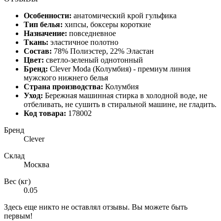
Особенности:
анатомический крой гульфика
Тип белья:
хипсы,
боксеры короткие
Назначение:
повседневное
Ткань:
эластичное полотно
Состав:
78% Полиэстер, 22% Эластан
Цвет:
светло-зеленый однотонный
Бренд:
Clever Moda
(Колумбия) - премиум
линия
мужского нижнего белья
Страна производства:
Колумбия
Уход:
Бережная машинная стирка в холодной воде, не
отбеливать, не сушить в стиральной машине, не гладить.
Код товара:
178002
Бренд
Clever
Склад
Москва
Вес (кг)
0.05
Здесь еще никто не оставлял отзывы. Вы можете быть
первым!