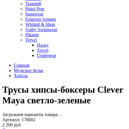
Teamm8
Pistol Pete
Supawear
Emporio Armani
Whittall & Shon
Vuthy Swimwear
Pikante
Tervel
Назад
Tervel
Undergear
Главная
Мужское белье
Хипсы
Трусы хипсы-боксеры Clever
Maya светло-зеленые
Загружаем варианты товара…
Артикул:
178002
2 200 руб