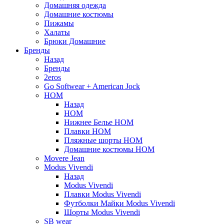
Домашняя одежда
Домашние костюмы
Пижамы
Халаты
Брюки Домашние
Бренды
Назад
Бренды
2eros
Go Softwear + American Jock
HOM
Назад
HOM
Нижнее Белье HOM
Плавки HOM
Пляжные шорты HOM
Домашние костюмы HOM
Movere Jean
Modus Vivendi
Назад
Modus Vivendi
Плавки Modus Vivendi
Футболки Майки Modus Vivendi
Шорты Modus Vivendi
SB wear