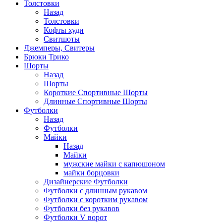
Толстовки
Назад
Толстовки
Кофты худи
Свитшоты
Джемперы, Свитеры
Брюки Трико
Шорты
Назад
Шорты
Короткие Спортивные Шорты
Длинные Спортивные Шорты
Футболки
Назад
Футболки
Майки
Назад
Майки
мужские майки с капюшоном
майки борцовки
Дизайнерские Футболки
Футболки с длинным рукавом
Футболки с коротким рукавом
Футболки без рукавов
Футболки V ворот