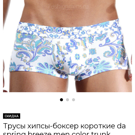
СКИДКА
Трусы хипсы-боксер короткие da
spring breeze men color trunk