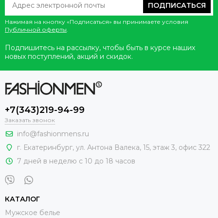
ПОДПИСАТЬСЯ
Нажимая на кнопку «Подписаться» вы принимаете условия
Публичной оферты
.
Подпишитесь на рассылку, чтобы быть в курсе наших
новых поступлений, акций и скидок.
+7(343)219-94-99
Заказать звонок
info@fashionmens.ru
г. Екатеринбург
,
ул. Антона Валека, 15
, этаж 3, офис 322
7 дней в неделю с 10 до 18 часов
КАТАЛОГ
Мужское белье