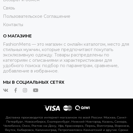
Связь
Пользовательское Соглашение
Контакты
О МАГАЗИНЕ
FashionMens — это магазин с онлайн каталогом, место для
стильных мужчин, которые предпочитают покупать
эксклюзивную одежду. Товары распределены по
категориям с описаниями и характеристиками для
удобного поиска: подбор по параметрам, сравнение,
добавление в избранное.
МЫ В СОЦИАЛЬНЫХ СЕТЯХ
Доставка производится интернет-магазином по всей России: Москва, Санкт-
Петербург, Новосибирск, Екатеринбург, Нижний Новгород, Казань, Самара,
Челябинск, Омск, Ростов-на-Дону, Уфа, Красноярск, Пермь, Волгоград, Воронеж,
Якутск, Хабаровск, Калининград, Петропавловск-Камчатский и другие. Сроки