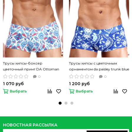
Трусы хипсы-боксер
Трусы хипсы с цветочным
цветочный принт DA Ottoman
орнаментом da paisley trunk blue
Print Men Trunk Color
0
0
1 070 руб
1 200 руб
Выбрать
Выбрать
НОВОСТНАЯ РАССЫЛКА