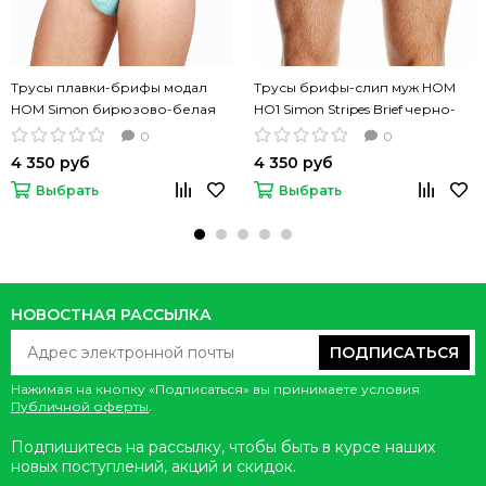
Трусы плавки-брифы модал
Трусы брифы-слип муж HOM
HOM Simon бирюзово-белая
HO1 Simon Stripes Brief черно-
полоска
белая полосочка
0
0
4 350 руб
4 350 руб
Выбрать
Выбрать
НОВОСТНАЯ РАССЫЛКА
ПОДПИСАТЬСЯ
Нажимая на кнопку «Подписаться» вы принимаете условия
Публичной оферты
.
Подпишитесь на рассылку, чтобы быть в курсе наших
новых поступлений, акций и скидок.