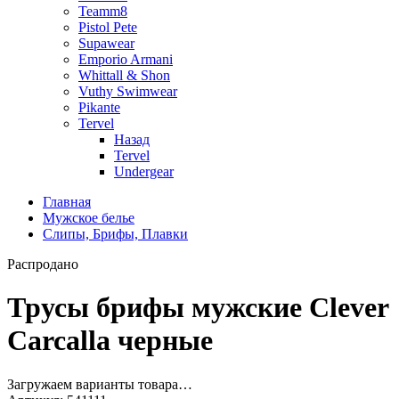
Teamm8
Pistol Pete
Supawear
Emporio Armani
Whittall & Shon
Vuthy Swimwear
Pikante
Tervel
Назад
Tervel
Undergear
Главная
Мужское белье
Слипы, Брифы, Плавки
Распродано
Трусы брифы мужские Clever
Carcalla черные
Загружаем варианты товара…