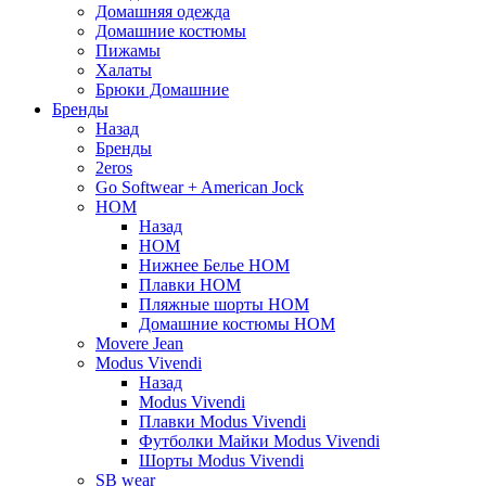
Домашняя одежда
Домашние костюмы
Пижамы
Халаты
Брюки Домашние
Бренды
Назад
Бренды
2eros
Go Softwear + American Jock
HOM
Назад
HOM
Нижнее Белье HOM
Плавки HOM
Пляжные шорты HOM
Домашние костюмы HOM
Movere Jean
Modus Vivendi
Назад
Modus Vivendi
Плавки Modus Vivendi
Футболки Майки Modus Vivendi
Шорты Modus Vivendi
SB wear