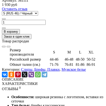
Артикул:
541111
1 930 руб
Оставить отзыв
В корзину
Заказ в один клик
Товар распродан
Размер
S
M
L
XL
производителя
Российский размер
44-46
46-48
48-50
50-52
Обхват талии (см.)
71-76
76-81
81-86
86-91
Категории:
Слипы, Брифы, Плавки
,
Мужское белье
ОПИСАНИЕ
ХАРАКТЕРИСТИКИ
0
ОТЗЫВЫ
Особенности:
широкая
резинка с логотипом, вставки из
сеточки
Тип белья:
брифы классические