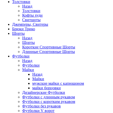
Толстовки
Назад
Толстовки
Кофты худи
Свитшоты
Джемперы, Свитеры
Брюки Трико
Шорты
Назад
Шорты
Короткие Спортивные Шорты
Длинные Спортивные Шорты
Футболки
Назад
Футболки
Майки
Назад
Майки
мужские майки с капюшоном
майки борцовки
Дизайнерские Футболки
Футболки с длинным рукавом
Футболки с коротким рукавом
Футболки без рукавов
Футболки V ворот