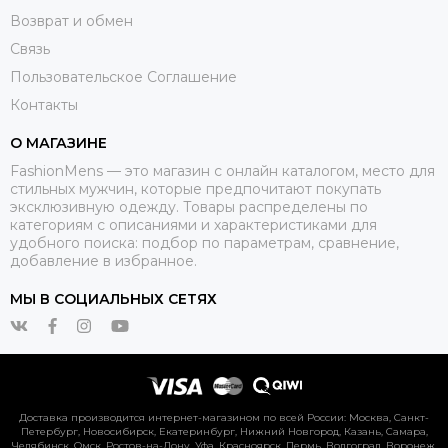
Возврат и обмен
Связь
Пользовательское Соглашение
Контакты
О МАГАЗИНЕ
FashionMens — это магазин с онлайн каталогом, место для
стильных мужчин, которые предпочитают покупать
эксклюзивную одежду. Товары распределены по
категориям с описаниями и характеристиками для
удобного поиска: подбор по параметрам, сравнение,
добавление в избранное.
МЫ В СОЦИАЛЬНЫХ СЕТЯХ
Доставка производится интернет-магазином по всей России: Москва, Санкт-
Петербург, Новосибирск, Екатеринбург, Нижний Новгород, Казань, Самара,
Челябинск, Омск, Ростов-на-Дону, Уфа, Красноярск, Пермь, Волгоград, Воронеж,