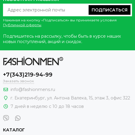
ПОДПИСАТЬСЯ
Нажимая на кнопку «Подписаться» вы принимаете условия
Публичной оферты
.
Подпишитесь на рассылку, чтобы быть в курсе наших
новых поступлений, акций и скидок.
+7(343)219-94-99
Заказать звонок
info@fashionmens.ru
г. Екатеринбург
,
ул. Антона Валека, 15
, этаж 3, офис 322
7 дней в неделю с 10 до 18 часов
КАТАЛОГ