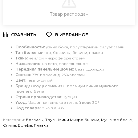
Товар распродан
ЗАКАЗ В ОДИН КЛИК
Особенности:
узкие бока, полуоткрытый силуэт сзади
Тип белья:
микро, бразилы, бикини, плавки
Ткань:
нейлон микрофибра стрейч
Назначение:
на лето, повседневное
Передняя панель-мешочек:
без подкладки
Состав:
77% полиамид, 23% эластан
Цвет:
темно-синий
Бренд:
Oboy
(Германия) - премиум
линия мужского
нижнего белья
Страна производства:
Турция
Уход:
Машинная стирка в теплой воде 30°
Код товара:
06-5700-05
Категории:
Бразилы
,
Трусы Мини Микро Бикини
,
Мужское белье
,
Слипы, Брифы, Плавки