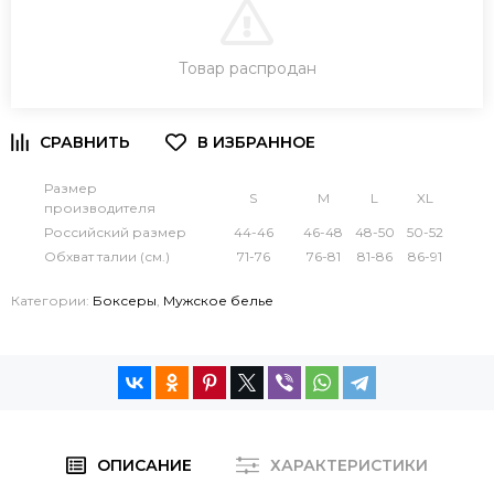
В КОРЗИНУ
Товар распродан
ЗАКАЗ В ОДИН КЛИК
Размер
S
M
L
XL
производителя
Российский размер
44-46
46-48
48-50
50-52
Обхват талии (см.)
71-76
76-81
81-86
86-91
Категории:
Боксеры
,
Мужское белье
ОПИСАНИЕ
ХАРАКТЕРИСТИКИ