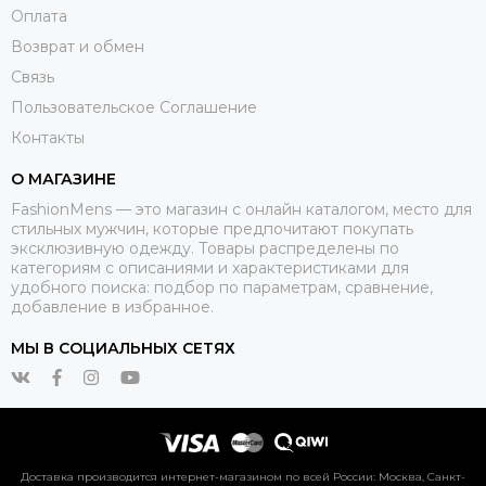
Оплата
Возврат и обмен
Связь
Пользовательское Соглашение
Контакты
О МАГАЗИНЕ
FashionMens — это магазин с онлайн каталогом, место для
стильных мужчин, которые предпочитают покупать
эксклюзивную одежду. Товары распределены по
категориям с описаниями и характеристиками для
удобного поиска: подбор по параметрам, сравнение,
добавление в избранное.
МЫ В СОЦИАЛЬНЫХ СЕТЯХ
Доставка производится интернет-магазином по всей России: Москва, Санкт-