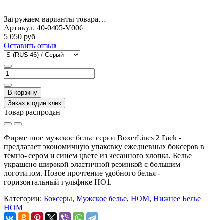
Загружаем варианты товара…
Артикул:
40-0405-V006
5 050 руб
Оставить отзыв
В корзину
Заказ в один клик
Товар распродан
Фирменное мужское белье серии BoxerLines 2 Pack -
предлагает экономичную упаковку ежедневных боксеров в
темно- сером и синем цвете из чесанного хлопка. Белье
украшено широкой эластичной резинкой с большим
логотипом. Новое прочтение удобного белья -
горизонтальный гульфике HO1.
Категории:
Боксеры
,
Мужское белье
,
HOM
,
Нижнее Белье
HOM