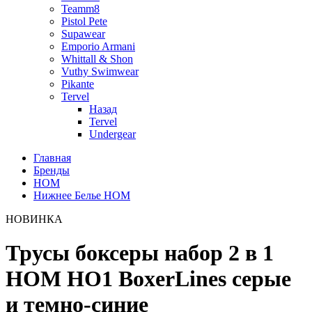
Teamm8
Pistol Pete
Supawear
Emporio Armani
Whittall & Shon
Vuthy Swimwear
Pikante
Tervel
Назад
Tervel
Undergear
Главная
Бренды
HOM
Нижнее Белье HOM
НОВИНКА
Трусы боксеры набор 2 в 1
HOM HO1 BoxerLines серые
и темно-синие