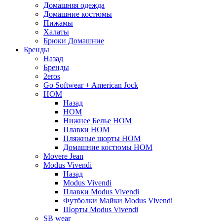
Домашняя одежда
Домашние костюмы
Пижамы
Халаты
Брюки Домашние
Бренды
Назад
Бренды
2eros
Go Softwear + American Jock
HOM
Назад
HOM
Нижнее Белье HOM
Плавки HOM
Пляжные шорты HOM
Домашние костюмы HOM
Movere Jean
Modus Vivendi
Назад
Modus Vivendi
Плавки Modus Vivendi
Футболки Майки Modus Vivendi
Шорты Modus Vivendi
SB wear