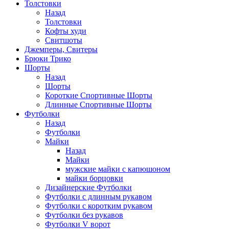
Толстовки
Назад
Толстовки
Кофты худи
Свитшоты
Джемперы, Свитеры
Брюки Трико
Шорты
Назад
Шорты
Короткие Спортивные Шорты
Длинные Спортивные Шорты
Футболки
Назад
Футболки
Майки
Назад
Майки
мужские майки с капюшоном
майки борцовки
Дизайнерские Футболки
Футболки с длинным рукавом
Футболки с коротким рукавом
Футболки без рукавов
Футболки V ворот