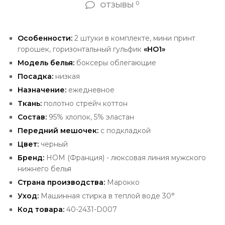
0
ОТЗЫВЫ
Особенности:
2 штуки в комплекте, мини принт
горошек,
горизонтальный гульфик
«HO1»
Модель белья:
боксеры облегающие
Посадка:
низкая
Назначение:
ежедневное
Ткань:
полотно стрейч коттон
Состав:
95% хлопок, 5% эластан
Передний
мешочек:
с подкладкой
Цвет:
черный
Бренд:
HOM
(Франция) - люксовая
линия мужского
нижнего белья
Страна производства:
Марокко
Уход:
Машинная стирка в теплой воде 30°
Код товара:
40-2431-D007