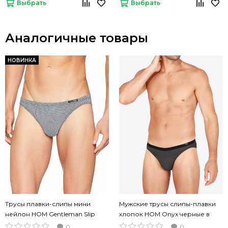
Выбрать
Выбрать
Аналогичные товары
НОВИНКА
Трусы плавки-слипы мини
Мужские трусы слипы-плавки
нейлон HOM Gentleman Slip
хлопок HOM Onyx черные в
черно-белые
белую крапинку
0
0