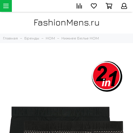
FashionMens.ru
Главная
Бренды
HOM
Нижнее Белье HOM