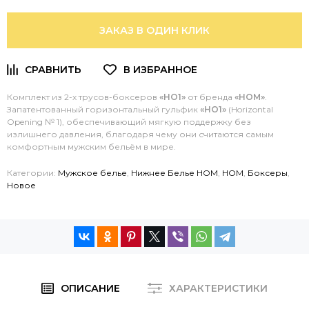
ЗАКАЗ В ОДИН КЛИК
Комплект из 2-х трусов-боксеров
«HO1»
от бренда
«HOM»
.
З
апатентованный горизонтальный гульфик
«HO1»
(Horizontal
Opening № 1), обеспечивающий мягкую поддержку без
излишнего давления, благодаря чему они считаются самым
комфортным мужским бельём в мире.
Категории:
Мужское белье
,
Нижнее Белье HOM
,
HOM
,
Боксеры
,
Новое
ОПИСАНИЕ
ХАРАКТЕРИСТИКИ