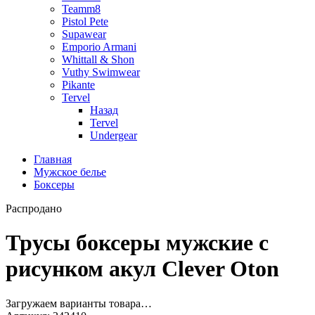
Teamm8
Pistol Pete
Supawear
Emporio Armani
Whittall & Shon
Vuthy Swimwear
Pikante
Tervel
Назад
Tervel
Undergear
Главная
Мужское белье
Боксеры
Распродано
Трусы боксеры мужские с
рисунком акул Clever Oton
Загружаем варианты товара…