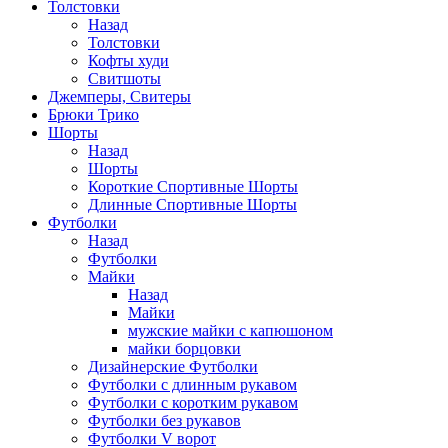
Толстовки
Назад
Толстовки
Кофты худи
Свитшоты
Джемперы, Свитеры
Брюки Трико
Шорты
Назад
Шорты
Короткие Спортивные Шорты
Длинные Спортивные Шорты
Футболки
Назад
Футболки
Майки
Назад
Майки
мужские майки с капюшоном
майки борцовки
Дизайнерские Футболки
Футболки с длинным рукавом
Футболки с коротким рукавом
Футболки без рукавов
Футболки V ворот