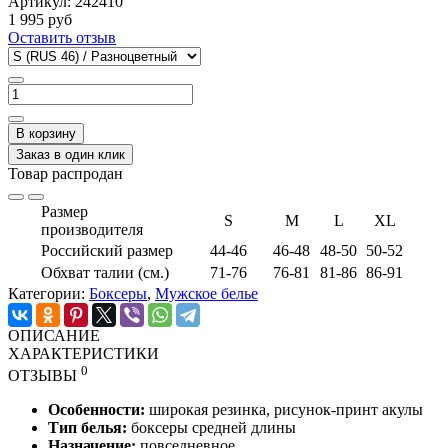
Артикул:
242410
1 995 руб
Оставить отзыв
В корзину
Заказ в один клик
Товар распродан
Размер
S
M
L
XL
производителя
Российский размер
44-46
46-48
48-50
50-52
Обхват талии (см.)
71-76
76-81
81-86
86-91
Категории:
Боксеры
,
Мужское белье
ОПИСАНИЕ
ХАРАКТЕРИСТИКИ
0
ОТЗЫВЫ
Особенности:
широкая
резинка, рисунок-принт акулы
Тип белья:
боксеры средней длины
Назначение:
повседневное