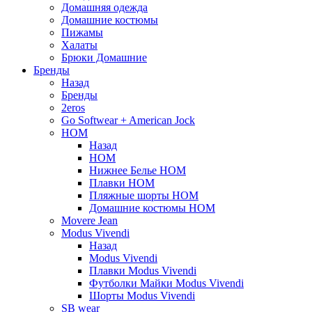
Домашняя одежда
Домашние костюмы
Пижамы
Халаты
Брюки Домашние
Бренды
Назад
Бренды
2eros
Go Softwear + American Jock
HOM
Назад
HOM
Нижнее Белье HOM
Плавки HOM
Пляжные шорты HOM
Домашние костюмы HOM
Movere Jean
Modus Vivendi
Назад
Modus Vivendi
Плавки Modus Vivendi
Футболки Майки Modus Vivendi
Шорты Modus Vivendi
SB wear