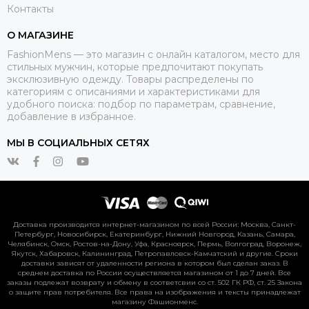
Контакты
О МАГАЗИНЕ
FashionMens — это магазин с онлайн каталогом, место для
стильных мужчин, которые предпочитают покупать
эксклюзивную одежду. Товары распределены по
категориям с описаниями и характеристиками для
удобного поиска: подбор по параметрам, сравнение,
добавление в избранное.
МЫ В СОЦИАЛЬНЫХ СЕТЯХ
Доставка производится интернет-магазином по всей России: Москва, Санкт-
Петербург, Новосибирск, Екатеринбург, Нижний Новгород, Казань, Самара,
Челябинск, Омск, Ростов-на-Дону, Уфа, Красноярск, Пермь, Волгоград, Воронеж,
Якутск, Хабаровск, Калининград, Петропавловск-Камчатский и другие. Сроки
доставки зависят от удаленности региона в котором был сделан заказ. В
среднем доставка по России осуществляется магазином от 1 до 7 дней. Все
заказы подлежат возврату и обмену в соответсвии со ст. 502 ГК РФ, ст. 25 Закона
о защите прав потребителя. Все права на изображения и тексты принадлежат
магазину Фашионменс.