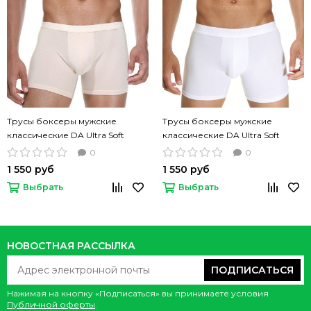
Трусы боксеры мужские
Трусы боксеры мужские
классические DA Ultra Soft
классические DA Ultra Soft
Boxer телесные однотонные
белые однотонные
0
0
1 550 руб
1 550 руб
Выбрать
Выбрать
НОВОСТНАЯ РАССЫЛКА
ПОДПИСАТЬСЯ
Нажимая на кнопку «Подписаться» вы принимаете условия
Публичной оферты
.