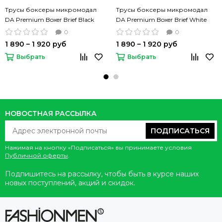
Трусы боксеры микромодал
Трусы боксеры микромодал
DA Premium Boxer Brief Black
DA Premium Boxer Brief White
черные однотонные
белые однотонные
0
0
1 890 – 1 920 руб
1 890 – 1 920 руб
Выбрать
Выбрать
НОВОСТНАЯ РАССЫЛКА
ПОДПИСАТЬСЯ
Нажимая на кнопку «Подписаться» вы принимаете условия
Публичной оферты
.
Подпишитесь на рассылку, чтобы быть в курсе наших
новых поступлений, акций и скидок.