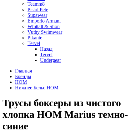
Teamm8
Pistol Pete
Supawear
Emporio Armani
Whittall & Shon
Vuthy Swimwear
Pikante
Tervel
Назад
Tervel
Undergear
Главная
Бренды
HOM
Нижнее Белье HOM
Трусы боксеры из чистого
хлопка HOM Marius темно-
синие