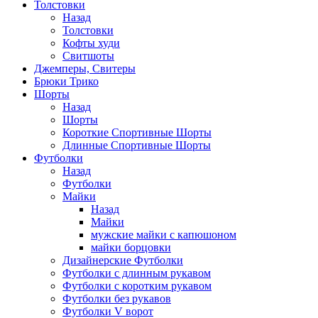
Толстовки
Назад
Толстовки
Кофты худи
Свитшоты
Джемперы, Свитеры
Брюки Трико
Шорты
Назад
Шорты
Короткие Спортивные Шорты
Длинные Спортивные Шорты
Футболки
Назад
Футболки
Майки
Назад
Майки
мужские майки с капюшоном
майки борцовки
Дизайнерские Футболки
Футболки с длинным рукавом
Футболки с коротким рукавом
Футболки без рукавов
Футболки V ворот