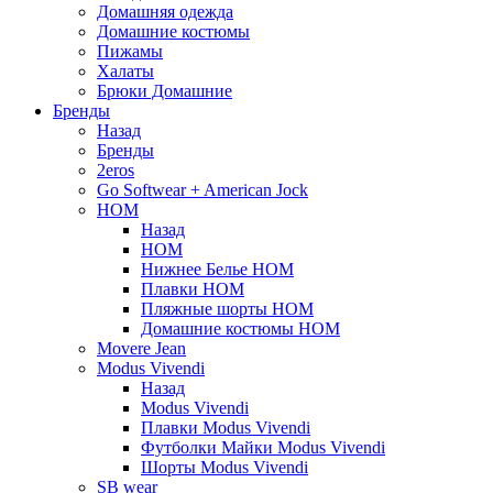
Домашняя одежда
Домашние костюмы
Пижамы
Халаты
Брюки Домашние
Бренды
Назад
Бренды
2eros
Go Softwear + American Jock
HOM
Назад
HOM
Нижнее Белье HOM
Плавки HOM
Пляжные шорты HOM
Домашние костюмы HOM
Movere Jean
Modus Vivendi
Назад
Modus Vivendi
Плавки Modus Vivendi
Футболки Майки Modus Vivendi
Шорты Modus Vivendi
SB wear