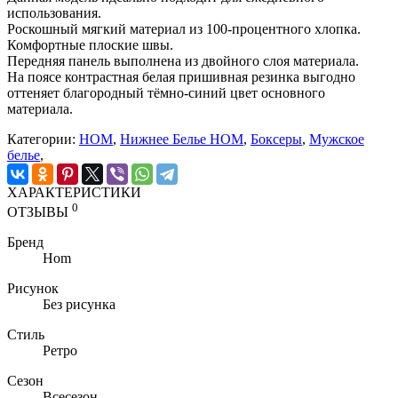
использования.
Роскошный мягкий материал из 100-процентного хлопка.
Комфортные плоские швы.
Передняя панель выполнена из двойного слоя материала.
На поясе контрастная белая пришивная резинка выгодно
оттеняет благородный тёмно-синий цвет основного
материала.
Категории:
HOM
,
Нижнее Белье HOM
,
Боксеры
,
Мужское
белье
,
ХАРАКТЕРИСТИКИ
0
ОТЗЫВЫ
Бренд
Hom
Рисунок
Без рисунка
Стиль
Ретро
Сезон
Всесезон