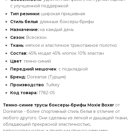
с улучшенной поддержкой
Тип резинки:
широкая
пришивная
Стиль белья
: длинные боксеры-брифы
Назначение:
на каждый день
Сезон:
Всесезон
Ткань
: мягкое и эластичное трикотажное полотно
Состав:
45% модал 45% хлопок 10% эластан
Цвет
: темно-синий
Передний мешочек
: с подкладкой
Бренд:
Doreanse (Турция)
Производство
: Turkey
Код товара:
1782-05
Темно-синие трусы боксеры-брифы Moxie Boxer
от
Doreanse - более спортивный стиль белья в отличие от
любого другого. Они сделаны
из легкой и дышащей ткани,
обладающей прекрасной эластичностью,
гигроскопичностью и приятным прикосновением.