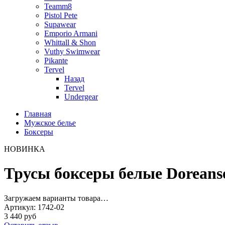
Teamm8
Pistol Pete
Supawear
Emporio Armani
Whittall & Shon
Vuthy Swimwear
Pikante
Tervel
Назад
Tervel
Undergear
Главная
Мужское белье
Боксеры
НОВИНКА
Трусы боксеры белые Doreanse
Загружаем варианты товара…
Артикул:
1742-02
3 440 руб