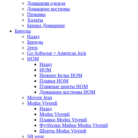
Домашняя одежда
Домашние костюмы
Пижамы
Халаты
Брюки Домашние
Бренды
Назад
Бренды
2eros
Go Softwear + American Jock
HOM
Назад
HOM
Нижнее Белье HOM
Плавки HOM
Пляжные шорты HOM
Домашние костюмы HOM
Movere Jean
Modus Vivendi
Назад
Modus Vivendi
Плавки Modus Vivendi
Футболки Майки Modus Vivendi
Шорты Modus Vivendi
SB wear