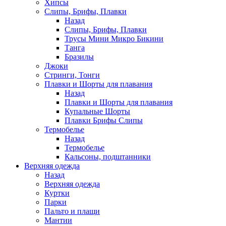
Хипсы
Слипы, Брифы, Плавки
Назад
Слипы, Брифы, Плавки
Трусы Мини Микро Бикини
Танга
Бразилы
Джоки
Стринги, Тонги
Плавки и Шорты для плавания
Назад
Плавки и Шорты для плавания
Купальные Шорты
Плавки Брифы Слипы
Термобелье
Назад
Термобелье
Кальсоны, подштанники
Верхняя одежда
Назад
Верхняя одежда
Куртки
Парки
Пальто и плащи
Мантии