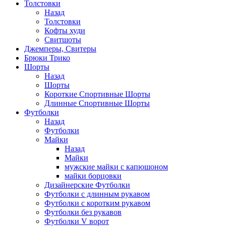
Толстовки
Назад
Толстовки
Кофты худи
Свитшоты
Джемперы, Свитеры
Брюки Трико
Шорты
Назад
Шорты
Короткие Спортивные Шорты
Длинные Спортивные Шорты
Футболки
Назад
Футболки
Майки
Назад
Майки
мужские майки с капюшоном
майки борцовки
Дизайнерские Футболки
Футболки с длинным рукавом
Футболки с коротким рукавом
Футболки без рукавов
Футболки V ворот