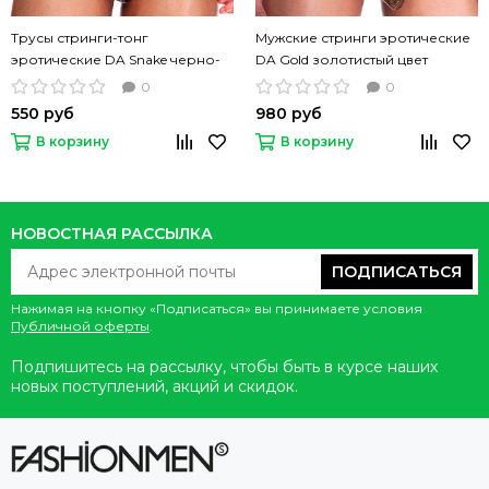
Трусы стринги-тонг
Мужские стринги эротические
эротические DA Snake черно-
DA Gold золотистый цвет
серебристый
0
0
550 руб
980 руб
В корзину
В корзину
НОВОСТНАЯ РАССЫЛКА
ПОДПИСАТЬСЯ
Нажимая на кнопку «Подписаться» вы принимаете условия
Публичной оферты
.
Подпишитесь на рассылку, чтобы быть в курсе наших
новых поступлений, акций и скидок.