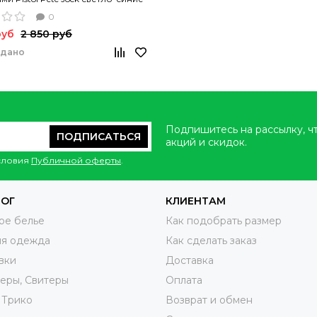
0
руб
2 850 руб
одано
Подпишитесь на рассылку, ч
ПОДПИСАТЬСЯ
акций и скидок.
условия
Публичной оферты
.
ЛОГ
КЛИЕНТАМ
ое белье
Как подобрать размер
яя одежда
Как сделать заказ
вки
Доставка
еры, Свитеры
Оплата
 Трико
Возврат и обмен