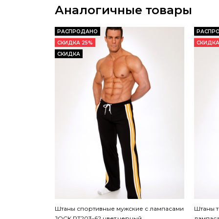
Аналогичные товары
РАСПРОДАНО
РАСПР
СКИДКА 25%
СКИДКА
СКИДКА
Штаны спортивные мужские с лампасами
Штаны т
JOCK PT203-62 цвет черный
лампаса