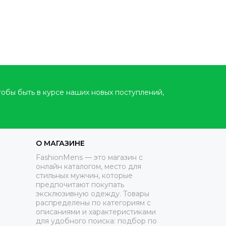
тобы быть в курсе наших новых поступлений,
О МАГАЗИНЕ
FashionMens — это магазин с
онлайн каталогом, место для
стильных мужчин, которые
предпочитают покупать
эксклюзивную одежду. Товары
распределены по категориям с
описаниями и характеристиками
для удобного поиска: подбор по