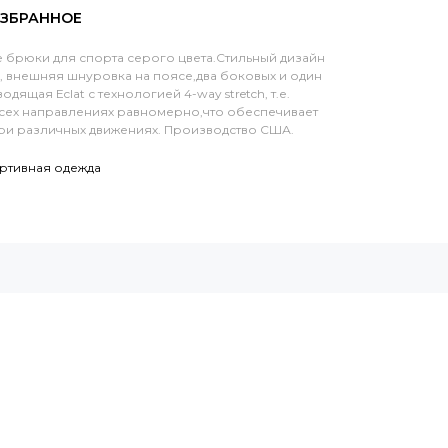
 брюки для спорта серого цвета.Стильный дизайн
 внешняя шнуровка на поясе,два боковых и один
дящая Eclat с технологией 4-way stretch, т.е.
всех направлениях равномерно,что обеспечивает
и различных движениях. Производство США.
ртивная одежда