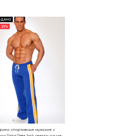
ОДАНО
 25%
рико спортивные мужские с
ми Pistol Pete Jock светло-синие