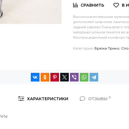
Высококачественные мужские
дополняют широкие лампасы,
задний карман.Ткань влаго отво
материал штанов тянется во 
беспрецедентный комфорт пр
Категории:
Брюки Трико
,
Спо
0
ХАРАКТЕРИСТИКИ
ОТЗЫВЫ
Pete