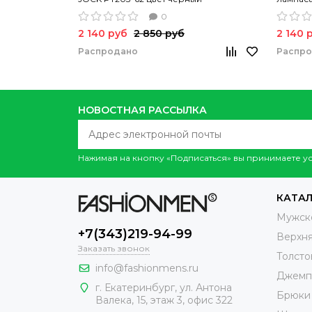
0
2 140 руб
2 850 руб
2 140 
Распродано
Распр
НОВОСТНАЯ РАССЫЛКА
Нажимая на кнопку «Подписаться» вы принимаете 
КАТА
Мужск
+7(343)219-94-99
Верхн
Заказать звонок
Толсто
info@fashionmens.ru
Джемп
г. Екатеринбург
,
ул. Антона
Брюки
Валека, 15
, этаж 3, офис 322