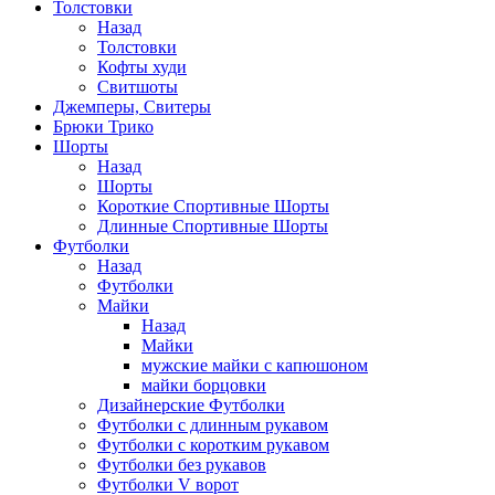
Толстовки
Назад
Толстовки
Кофты худи
Свитшоты
Джемперы, Свитеры
Брюки Трико
Шорты
Назад
Шорты
Короткие Спортивные Шорты
Длинные Спортивные Шорты
Футболки
Назад
Футболки
Майки
Назад
Майки
мужские майки с капюшоном
майки борцовки
Дизайнерские Футболки
Футболки с длинным рукавом
Футболки с коротким рукавом
Футболки без рукавов
Футболки V ворот