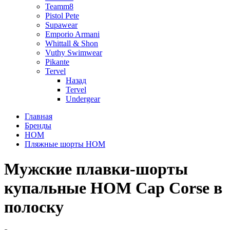
Teamm8
Pistol Pete
Supawear
Emporio Armani
Whittall & Shon
Vuthy Swimwear
Pikante
Tervel
Назад
Tervel
Undergear
Главная
Бренды
HOM
Пляжные шорты HOM
Мужские плавки-шорты
купальные HOM Cap Corse в
полоску