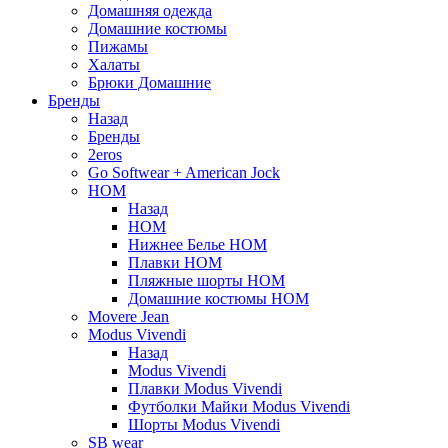
Домашняя одежда
Домашние костюмы
Пижамы
Халаты
Брюки Домашние
Бренды
Назад
Бренды
2eros
Go Softwear + American Jock
HOM
Назад
HOM
Нижнее Белье HOM
Плавки HOM
Пляжные шорты HOM
Домашние костюмы HOM
Movere Jean
Modus Vivendi
Назад
Modus Vivendi
Плавки Modus Vivendi
Футболки Майки Modus Vivendi
Шорты Modus Vivendi
SB wear