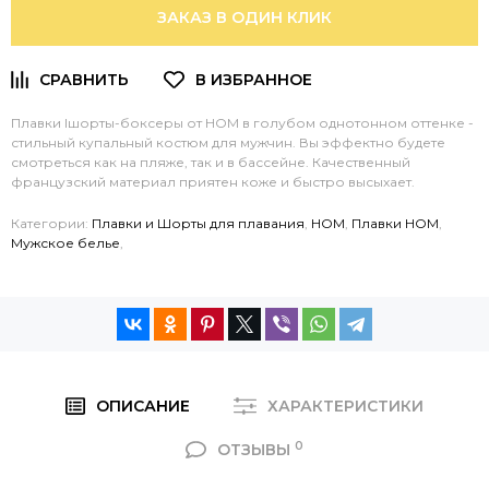
ЗАКАЗ В ОДИН КЛИК
Плавки Iшорты-боксеры от HOM в голубом однотонном оттенке -
стильный купальный костюм для мужчин. Вы эффектно будете
смотреться как на пляже, так и в бассейне. Качественный
французский материал приятен коже и быстро высыхает.
Категории:
Плавки и Шорты для плавания
,
HOM
,
Плавки HOM
,
Мужское белье
,
ОПИСАНИЕ
ХАРАКТЕРИСТИКИ
0
ОТЗЫВЫ