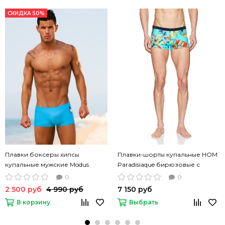
СКИДКА 50%
Плавки боксеры хипсы
Плавки-шорты купальные HOM
купальные мужские Modus
Paradisiaque бирюзовые с
Vivendi Star бирюзовый цвет
тропическим принтом
0
0
2 500 руб
4 990 руб
7 150 руб
В корзину
Выбрать