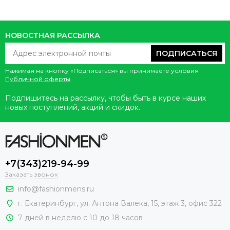
НОВОСТНАЯ РАССЫЛКА
ПОДПИСАТЬСЯ
Нажимая на кнопку «Подписаться» вы принимаете условия
Публичной оферты
.
Подпишитесь на рассылку, чтобы быть в курсе наших
новых поступлений, акций и скидок.
+7(343)219-94-99
Заказать звонок
info@fashionmens.ru
г. Екатеринбург
,
ул. Антона Валека, 15
, этаж 3, офис 322
7 дней в неделю с 10 до 18 часов