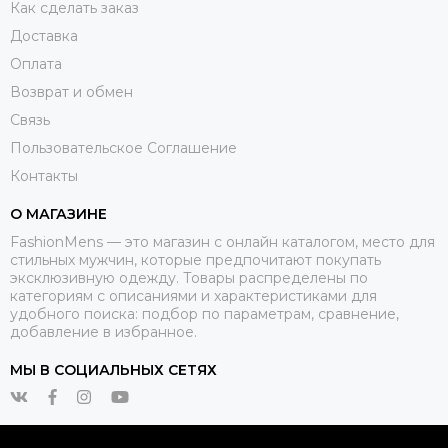
Как сделать заказ
Доставка
Оплата
Возврат и обмен
Связь
Пользовательское Соглашение
Контакты
О МАГАЗИНЕ
FashionMens — это магазин с онлайн каталогом, место для
стильных мужчин, которые предпочитают покупать
эксклюзивную одежду. Товары распределены по
категориям с описаниями и характеристиками для
удобного поиска: подбор по параметрам, сравнение,
добавление в избранное.
МЫ В СОЦИАЛЬНЫХ СЕТЯХ