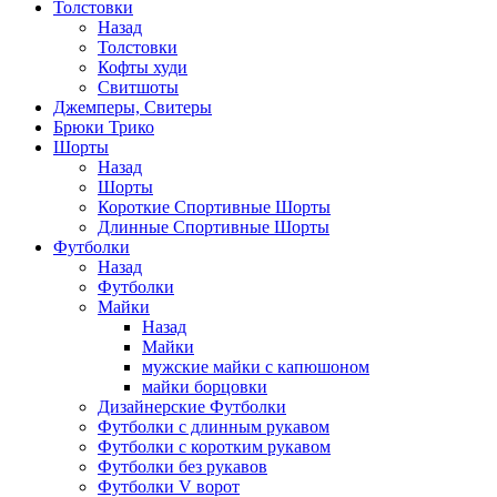
Толстовки
Назад
Толстовки
Кофты худи
Свитшоты
Джемперы, Свитеры
Брюки Трико
Шорты
Назад
Шорты
Короткие Спортивные Шорты
Длинные Спортивные Шорты
Футболки
Назад
Футболки
Майки
Назад
Майки
мужские майки с капюшоном
майки борцовки
Дизайнерские Футболки
Футболки с длинным рукавом
Футболки с коротким рукавом
Футболки без рукавов
Футболки V ворот