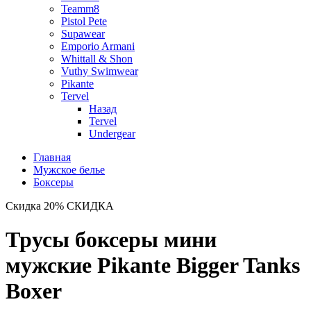
Teamm8
Pistol Pete
Supawear
Emporio Armani
Whittall & Shon
Vuthy Swimwear
Pikante
Tervel
Назад
Tervel
Undergear
Главная
Мужское белье
Боксеры
Скидка 20%
СКИДКА
Трусы боксеры мини
мужские Pikante Bigger Tanks
Boxer