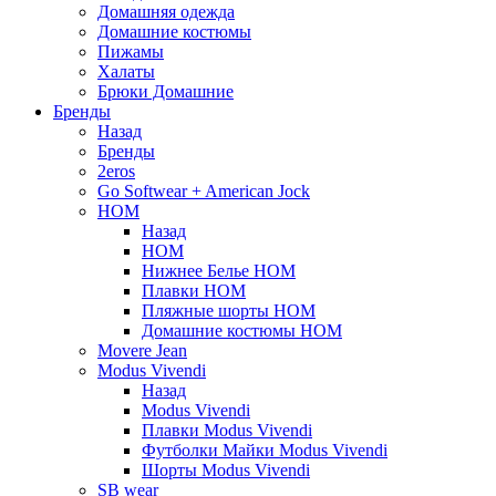
Домашняя одежда
Домашние костюмы
Пижамы
Халаты
Брюки Домашние
Бренды
Назад
Бренды
2eros
Go Softwear + American Jock
HOM
Назад
HOM
Нижнее Белье HOM
Плавки HOM
Пляжные шорты HOM
Домашние костюмы HOM
Movere Jean
Modus Vivendi
Назад
Modus Vivendi
Плавки Modus Vivendi
Футболки Майки Modus Vivendi
Шорты Modus Vivendi
SB wear