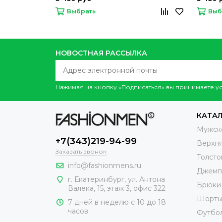
Выбрать
Выб
НОВОСТНАЯ РАССЫЛКА
Нажимая на кнопку «Подписаться» вы принимаете 
КАТА
Мужск
+7(343)219-94-99
Верхн
Заказать звонок
Толсто
info@fashionmens.ru
Джемп
г. Екатеринбург
,
ул. Антона
Брюки
Валека, 15
, этаж 3, офис 322
Шорт
7 дней в неделю с 10 до 18
часов
Футбо