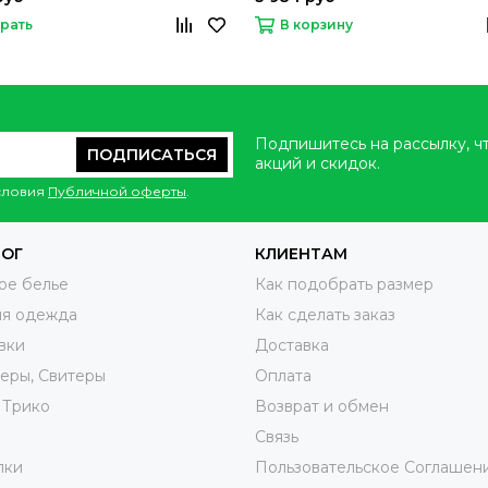
рать
В корзину
Подпишитесь на рассылку, ч
ПОДПИСАТЬСЯ
акций и скидок.
условия
Публичной оферты
.
ЛОГ
КЛИЕНТАМ
ое белье
Как подобрать размер
яя одежда
Как сделать заказ
вки
Доставка
еры, Свитеры
Оплата
 Трико
Возврат и обмен
ы
Связь
лки
Пользовательское Соглашен