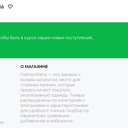
тобы быть в курсе наших новых поступлений,
О МАГАЗИНЕ
FashionMens — это магазин с
онлайн каталогом, место для
стильных мужчин, которые
предпочитают покупать
эксклюзивную одежду. Товары
распределены по категориям с
описаниями и характеристиками
для удобного поиска: подбор по
параметрам, сравнение,
добавление в избранное.
ие