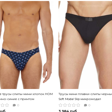
е трусы слипы-мини хлопок HOM
Трусы мини плавки-слипы черн
темно-синие с принтом
Soft Modal Slip микромодал
0
0
руб
3 984 руб