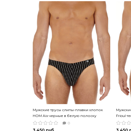
Мужские трусы слипы-плавки хлопок
Мужски
HOM Aix черные в белую полоску
Frioul 
0
3 450 руб
3 450 