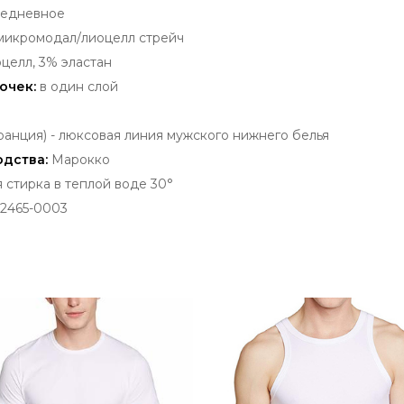
едневное
микромодал/лиоцелл стрейч
целл, 3% эластан
очек:
в один слой
анция) - люксовая
линия мужского нижнего белья
одства:
Марокко
стирка в теплой воде 30°
2465-0003