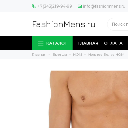
+7(343)219-94-99
info@fashionmens.ru
FashionMens.ru
КАТАЛОГ
ГЛАВНАЯ
ОПЛАТА
Главная
Бренды
HOM
Нижнее Белье HOM