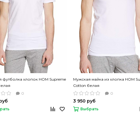
я футболка хлопок HOM Supreme
Мужская майка из хлопка HOM S
белая
Cotton белая
0
0
руб
3 950 руб
рать
Выбрать