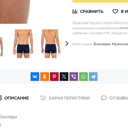
Мужские трусы-слипы белого
натурального материала
лио
шёлком.
Состав:
97% лиоцелл 
Категории:
Боксеры
,
Мужское
ОПИСАНИЕ
ХАРАКТЕРИСТИКИ
ОТЗЫВ
боксеры
я