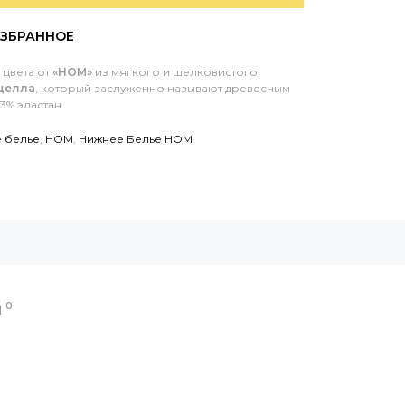
 цвета от
«HOM»
из мягкого и шелковистого
целла
, который заслуженно называют древесным
3% эластан
 белье
,
HOM
,
Нижнее Белье HOM
0
Ы