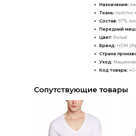
Назначение:
еж
Ткань:
полотно 
Состав:
97% лио
Передний
меш
Цвет:
белый
Бренд:
HOM
(Фр
Страна произв
Уход:
Машинная 
Код товара:
40-
Сопутствующие товары