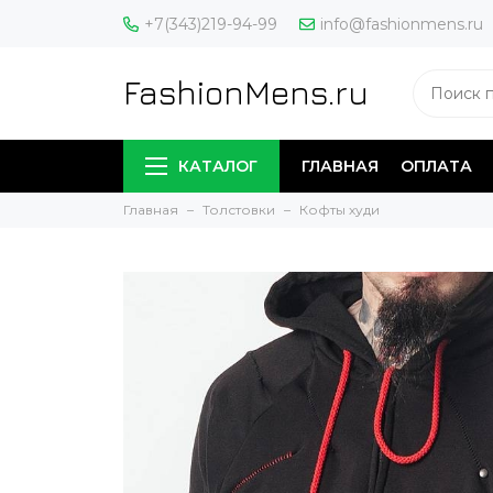
+7(343)219-94-99
info@fashionmens.ru
FashionMens.ru
КАТАЛОГ
ГЛАВНАЯ
ОПЛАТА
Главная
Толстовки
Кофты худи