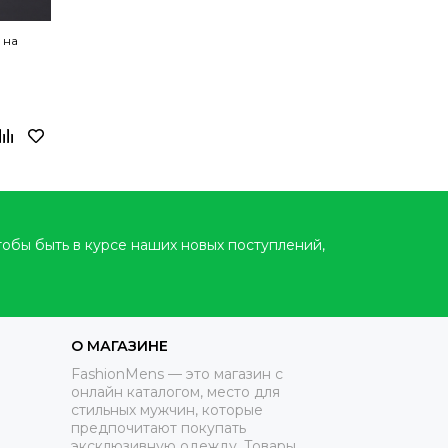
 на
тобы быть в курсе наших новых поступлений,
О МАГАЗИНЕ
FashionMens — это магазин с
онлайн каталогом, место для
стильных мужчин, которые
предпочитают покупать
эксклюзивную одежду. Товары