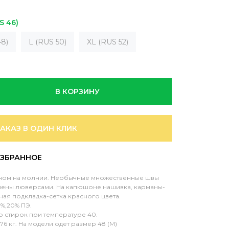
S 46)
8)
L (RUS 50)
XL (RUS 52)
В КОРЗИНУ
ЗАКАЗ В ОДИН КЛИК
ном на молнии. Необычные множественные швы
ены люверсами. На капюшоне нашивка, карманы-
ная подкладка-сетка красного цвета.
0%,20% ПЭ.
 стирок при температуре 40.
 76 кг. На модели одет размер 48 (М)