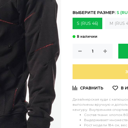
ВЫБЕРИТЕ РАЗМЕР:
S (RU
S (RUS 46)
M (RUS 4
Дизайнерская худи с капюшо
выполнены вручную и дополн
кенгуру. Внутренняя спортив
Состав ткани: хлопок 8
Выдерживает множество
Рост модели 184 см, вес