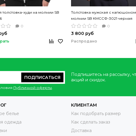
 толстовка-худи на молнии SB
Толстовка мужская с капюшоном
6
молнии SB КМССФ-3021 черная
0
0
руб
3 800 руб
рать
Распродано
Подпишитесь на рассылку, ч
ПОДПИСАТЬСЯ
акций и скидок.
условия
Публичной оферты
.
ЛОГ
КЛИЕНТАМ
ое белье
Как подобрать размер
яя одежда
Как сделать заказ
вки
Доставка