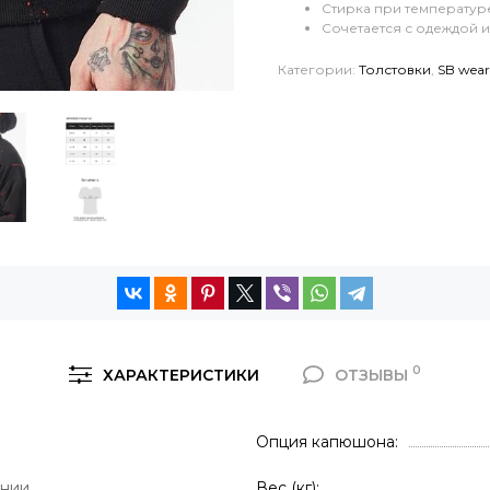
Стирка при температур
Сочетается с одеждой 
Категории:
Толстовки
,
SB wear
0
ХАРАКТЕРИСТИКИ
ОТЗЫВЫ
Опция капюшона
лнии
Вес (кг)