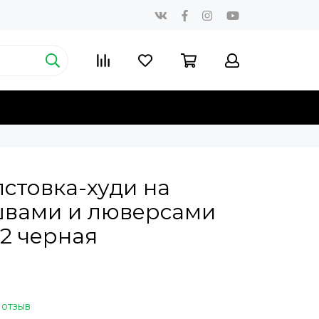
стовка-худи на
швами и люверсами
2 черная
 отзыв