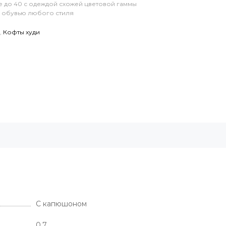
е до 40 с одеждой схожей цветовой гаммы
и обувью любого стиля
,
Кофты худи
С капюшоном
0.7