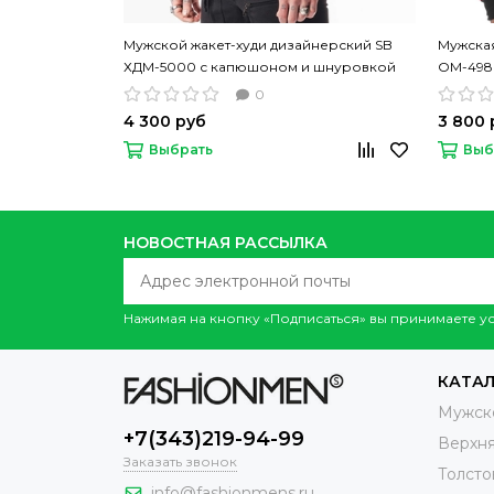
Мужской жакет-худи дизайнерский SB
Мужская
ХДМ-5000 с капюшоном и шнуровкой
ОМ-498
0
4 300 руб
3 800 
Выбрать
Выб
НОВОСТНАЯ РАССЫЛКА
Нажимая на кнопку «Подписаться» вы принимаете 
КАТА
Мужск
+7(343)219-94-99
Верхн
Заказать звонок
Толсто
info@fashionmens.ru