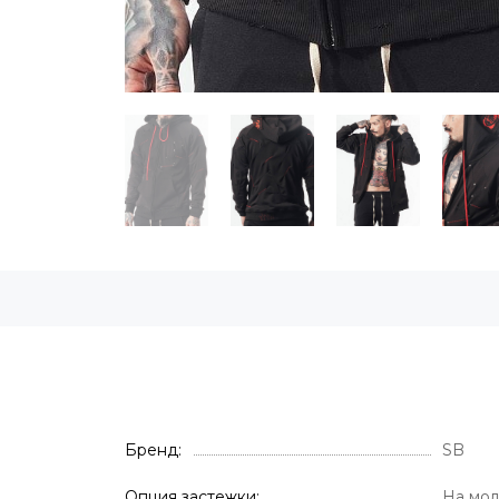
Бренд
SB
Опция застежки
На мо