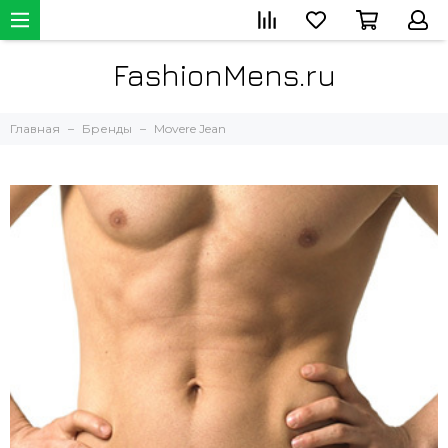
FashionMens.ru
Главная
Бренды
Movere Jean