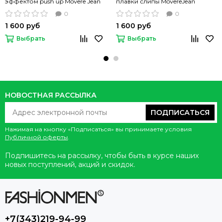
эффектом push up Movere Jean
плавки слипы MovereJean
umbd105 белые
umbd102 с надписью
0
0
1 600 руб
1 600 руб
Выбрать
Выбрать
НОВОСТНАЯ РАССЫЛКА
ПОДПИСАТЬСЯ
Нажимая на кнопку «Подписаться» вы принимаете условия
Публичной оферты
.
Подпишитесь на рассылку, чтобы быть в курсе наших
новых поступлений, акций и скидок.
+7(343)219-94-99