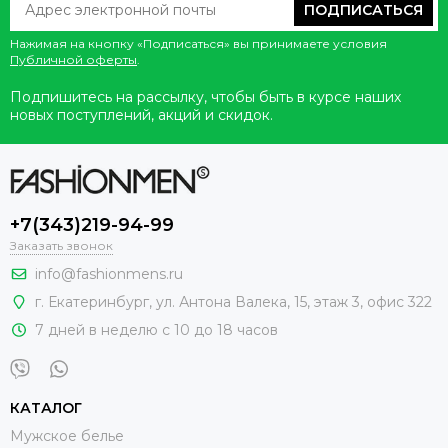
ПОДПИСАТЬСЯ
Нажимая на кнопку «Подписаться» вы принимаете условия
Публичной оферты
.
Подпишитесь на рассылку, чтобы быть в курсе наших
новых поступлений, акций и скидок.
+7(343)219-94-99
Заказать звонок
info@fashionmens.ru
г. Екатеринбург
,
ул. Антона Валека, 15
, этаж 3, офис 322
7 дней в неделю с 10 до 18 часов
КАТАЛОГ
Мужское белье