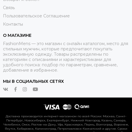
Связь
Пользовательское Соглашение
Контакты
О МАГАЗИНЕ
FashionMens — это магазин с онлайн каталогом, место для
стильных мужчин, которые предпочитают покупать
эксклюзивную одежду. Товары распределены по
категориям с описаниями и характеристиками для
удобного поиска: подбор по параметрам, сравнение,
добавление в избранное.
МЫ В СОЦИАЛЬНЫХ СЕТЯХ
Доставка производится интернет-магазином по всей России: Москва, Санкт-
Петербург, Новосибирск, Екатеринбург, Нижний Новгород, Казань, Самара,
Челябинск, Омск, Ростов-на-Дону, Уфа, Красноярск, Пермь, Волгоград, Воронеж,
Якутск, Хабаровск, Калининград, Петропавловск-Камчатский и другие. Сроки