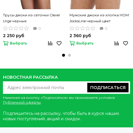
Трусы джоки из сеточки Clever
Мужские джоки из хлопка HOM
Urge черные
JocksLine черный цвет
0
0
2 250 руб
2 360 руб
Выбрать
Выбрать
НОВОСТНАЯ РАССЫЛКА
ПОДПИСАТЬСЯ
Нажимая на кнопку «Подписаться» вы принимаете условия
Публичной оферты
.
Подпишитесь на рассылку, чтобы быть в курсе наших
новых поступлений, акций и скидок.