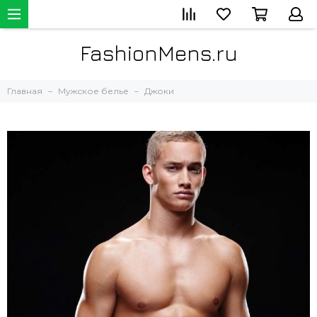
FashionMens.ru
Главная
Мужское белье
Джоки