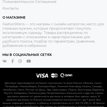
Пользовательское Соглашение
Контакты
О МАГАЗИНЕ
FashionMens — это магазин с онлайн каталогом, место для
стильных мужчин, которые предпочитают покупать
эксклюзивную одежду. Товары распределены по
категориям с описаниями и характеристиками для
удобного поиска: подбор по параметрам, сравнение,
добавление в избранное.
МЫ В СОЦИАЛЬНЫХ СЕТЯХ
Доставка производится интернет-магазином по всей России: Москва, Санкт-
Петербург, Новосибирск, Екатеринбург, Нижний Новгород, Казань, Самара,
Челябинск, Омск, Ростов-на-Дону, Уфа, Красноярск, Пермь, Волгоград, Воронеж,
Якутск, Хабаровск, Калининград, Петропавловск-Камчатский и другие. Сроки
доставки зависят от удаленности региона в котором был сделан заказ. В
среднем доставка по России осуществляется магазином от 1 до 7 дней. Все
заказы подлежат возврату и обмену в соответсвии со ст. 502 ГК РФ, ст. 25 Закона
о защите прав потребителя. Все права на изображения и тексты принадлежат