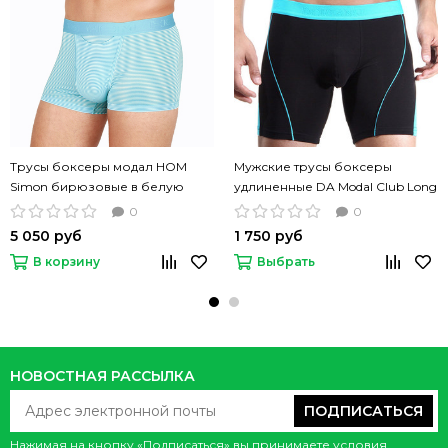
Трусы боксеры модал HOM
Мужские трусы боксеры
Simon бирюзовые в белую
удлиненные DA Modal Club Long
полоску
Boxer black черные
0
0
5 050 руб
1 750 руб
В корзину
Выбрать
НОВОСТНАЯ РАССЫЛКА
ПОДПИСАТЬСЯ
Нажимая на кнопку «Подписаться» вы принимаете условия