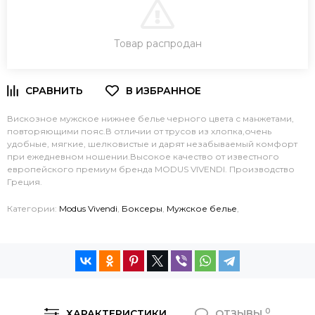
В КОРЗИНУ
Товар распродан
ЗАКАЗ В ОДИН КЛИК
Вискозное мужское нижнее белье черного цвета с манжетами,
повторяющими пояс.В отличии от трусов из хлопка,очень
удобные, мягкие, шелковистые и дарят незабываемый комфорт
при ежедневном ношении.Высокое качество от известного
европейского премиум бренда MODUS VIVENDI. Производство
Греция.
Категории:
Modus Vivendi
,
Боксеры
,
Мужское белье
,
0
ХАРАКТЕРИСТИКИ
ОТЗЫВЫ